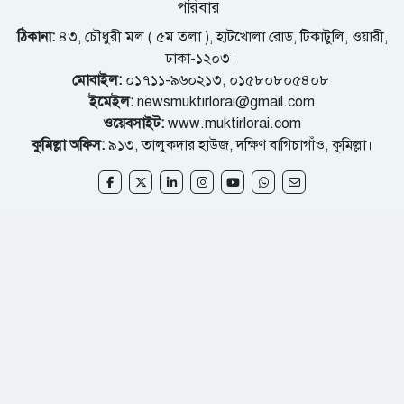
পরিবার
ঠিকানা:
৪৩, চৌধুরী মল ( ৫ম তলা ), হাটখোলা রোড, টিকাটুলি, ওয়ারী,
ঢাকা-১২০৩।
মোবাইল:
০১৭১১-৯৬০২১৩, ০১৫৮০৮০৫৪০৮
ইমেইল:
newsmuktirlorai@gmail.com
ওয়েবসাইট:
www.muktirlorai.com
কুমিল্লা অফিস:
৯১৩, তালুকদার হাউজ, দক্ষিণ বাগিচাগাঁও, কুমিল্লা।