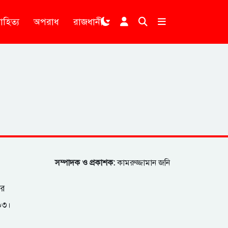
াহিত্য
অপরাধ
রাজধানী
।
সম্পাদক ও প্রকাশক:
কামরুজ্জামান জনি
ার
২০৩।