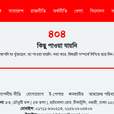
ক
সারাদেশ
রাজনীতি
অর্থনীতি
খেলা
বিনোদন
স
৪০৪
কিছু পাওয়া যায়নি
আপনি যা খুঁজছেন, তা পাওয়া যায়নি। দয়া করে, বিষয়টি সম্পর্কে নিশ্চিত হয়ে নিন
োপনীয় নীতি
যোগাযোগ
ই-পেপার
কনভার্টার
আমাদের পরিব
না:
৪৩, চৌধুরী মল ( ৫ম তলা ), হাটখোলা রোড, টিকাটুলি, ওয়ারী, ঢাকা-১
মোবাইল:
০১৭১১-৯৬০২১৩, ০১৫৮০৮০৫৪০৮