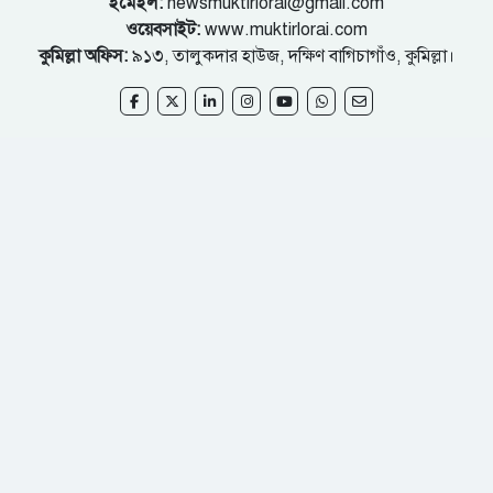
ইমেইল:
newsmuktirlorai@gmail.com
ওয়েবসাইট:
www.muktirlorai.com
কুমিল্লা অফিস:
৯১৩, তালুকদার হাউজ, দক্ষিণ বাগিচাগাঁও, কুমিল্লা।