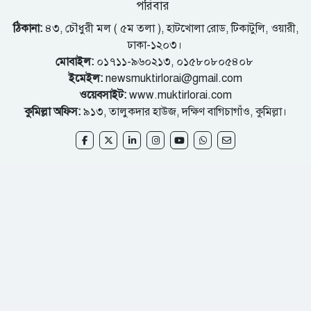
পরিবার
ঠিকানা:
৪৩, চৌধুরী মল ( ৫ম তলা ), হাটখোলা রোড, টিকাটুলি, ওয়ারী,
ঢাকা-১২০৩।
মোবাইল:
০১৭১১-৯৬০২১৩, ০১৫৮০৮০৫৪০৮
ইমেইল:
newsmuktirlorai@gmail.com
ওয়েবসাইট:
www.muktirlorai.com
কুমিল্লা অফিস:
৯১৩, তালুকদার হাউজ, দক্ষিণ বাগিচাগাঁও, কুমিল্লা।