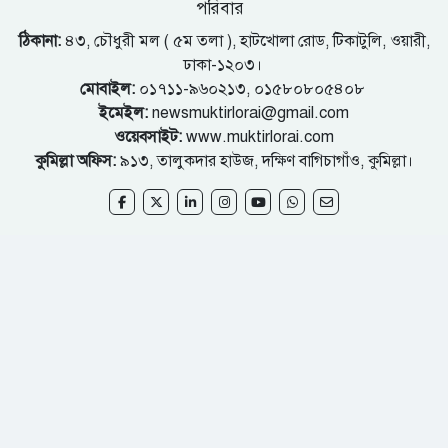
পরিবার
ঠিকানা:
৪৩, চৌধুরী মল ( ৫ম তলা ), হাটখোলা রোড, টিকাটুলি, ওয়ারী,
ঢাকা-১২০৩।
মোবাইল:
০১৭১১-৯৬০২১৩, ০১৫৮০৮০৫৪০৮
ইমেইল:
newsmuktirlorai@gmail.com
ওয়েবসাইট:
www.muktirlorai.com
কুমিল্লা অফিস:
৯১৩, তালুকদার হাউজ, দক্ষিণ বাগিচাগাঁও, কুমিল্লা।