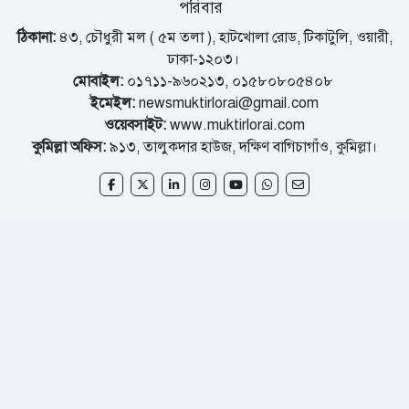
পরিবার
ঠিকানা:
৪৩, চৌধুরী মল ( ৫ম তলা ), হাটখোলা রোড, টিকাটুলি, ওয়ারী,
ঢাকা-১২০৩।
মোবাইল:
০১৭১১-৯৬০২১৩, ০১৫৮০৮০৫৪০৮
ইমেইল:
newsmuktirlorai@gmail.com
ওয়েবসাইট:
www.muktirlorai.com
কুমিল্লা অফিস:
৯১৩, তালুকদার হাউজ, দক্ষিণ বাগিচাগাঁও, কুমিল্লা।