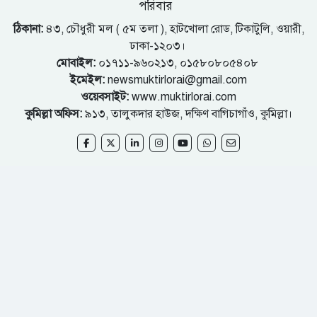
পরিবার
ঠিকানা:
৪৩, চৌধুরী মল ( ৫ম তলা ), হাটখোলা রোড, টিকাটুলি, ওয়ারী,
ঢাকা-১২০৩।
মোবাইল:
০১৭১১-৯৬০২১৩, ০১৫৮০৮০৫৪০৮
ইমেইল:
newsmuktirlorai@gmail.com
ওয়েবসাইট:
www.muktirlorai.com
কুমিল্লা অফিস:
৯১৩, তালুকদার হাউজ, দক্ষিণ বাগিচাগাঁও, কুমিল্লা।