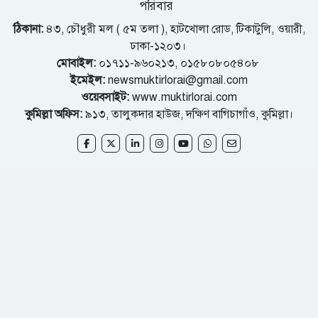
পরিবার
ঠিকানা:
৪৩, চৌধুরী মল ( ৫ম তলা ), হাটখোলা রোড, টিকাটুলি, ওয়ারী,
ঢাকা-১২০৩।
মোবাইল:
০১৭১১-৯৬০২১৩, ০১৫৮০৮০৫৪০৮
ইমেইল:
newsmuktirlorai@gmail.com
ওয়েবসাইট:
www.muktirlorai.com
কুমিল্লা অফিস:
৯১৩, তালুকদার হাউজ, দক্ষিণ বাগিচাগাঁও, কুমিল্লা।