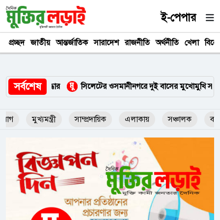
ই-পেপার
প্রচ্ছদ
জাতীয়
আন্তর্জাতিক
সারাদেশ
রাজনীতি
অর্থনীতি
খেলা
বিনে
সর্বশেষ
লেটের ওসমানীনগরে দুই বাসের মুখোমুখি সংঘর্ষে ৮ জন নিহত
শেরপুরে
িযোগ
মুখ্যমন্ত্রী
সাম্প্রদায়িক
এলাকায়
সঞ্চালক
বাঙ