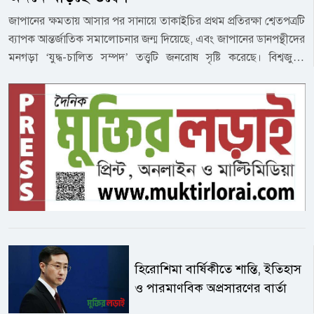
জাপানের ক্ষমতায় আসার পর সানায়ে তাকাইচির প্রথম প্রতিরক্ষা শ্বেতপত্রটি
ব্যাপক আন্তর্জাতিক সমালোচনার জন্ম দিয়েছে, এবং জাপানের ডানপন্থীদের
মনগড়া ‘যুদ্ধ-চালিত সম্পদ’ তত্ত্বটি জনরোষ সৃষ্টি করেছে। বিশ্বজুড়ে
ইন্টারনেট ব্যবহারকারীদের মধ্যে পরিচালিত সিজিটিএন-এর একটি জরিপে
দেখা গেছে যে, ৮৩.৬% উত্তরদাতা মনে করেন যে, জাপানের নতুন
সামরিকবাদ তার সামরিক সম্প্রসারণকে বেগবান করছে এবং আন্তর্জাতিক
সমাজের অত্যন্ত সতর্ক থাকা উচিত।নতুন প্রতিরক্ষা শ্বেতপত্রটি আন্তর্জাতিক
প্রতিযোগিতা বৃদ্ধি এবং অর্থনৈতিক প্রবৃদ্ধি চালনায় প্রতিরক্ষা শিল্পের বিকাশের
গুরুত্বপূর্ণ ভূমিকার ওপর ব্যাপকভাবে জোর দিয়েছে, যা বেপরোয়াভাবে
‘যুদ্ধ-চালিত সম্পদ’ তত্ত্বটি তৈরি করেছে। ৭২% উত্তরদাতা এই দাবিটিকে
সম্পূর্ণ অযৌক্তিক এবং অগ্রহণযোগ্য বলে মনে করেছেন; আরও ৮০.৯%
উল্লেখ করেছেন যে, বাস্তবতা ঠিক তার বিপরীত। জাপান সরকার কর বৃদ্ধি
এবং ব্যয় সংস্কারের মাধ্যমে প্রতিরক্ষা ব্যয়কে জিডিপির ২%-এ উন্নীত
করেছে, যা দ্বিতীয় বিশ্বযুদ্ধের পর সর্বোচ্চ পর্যায়ে পৌঁছেছে, এবং এই
হিরোশিমা বার্ষিকীতে শান্তি, ইতিহাস
ক্রমাগত ক্রমবর্ধমান প্রতিরক্ষা ব্যয় জাপানি জনগণের ওপর অর্থনৈতিক বোঝা
ও পারমাণবিক অপ্রসারণের বার্তা
আরও বাড়িয়ে দিয়েছে। ৬৫.৫% উত্তরদাতা মনে করেন যে, জাপানের
আর্থিক চাপ এবং উচ্চ জাতীয় ঋণের পরিপ্রেক্ষিতে, প্রতিরক্ষাকে জনগণের