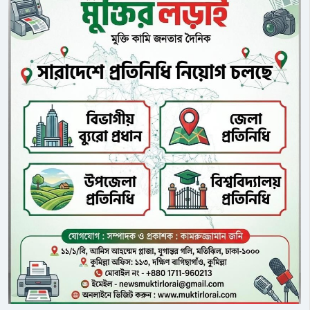
এমপিওভুক্তিতে অনিয়ম, শিক্ষকদের
আন্তর্জাতিক প্রতিযোগিতা বৃদ্ধি এবং
ভয়ভীতি প্রদর্শন, বিদ্যালয় পরিদর্শনের
অর্থনৈতিক প্রবৃদ্ধি চালনায় প্রতিরক্ষা শিল্পের
নামে অর্থ আদায়, একই কর্মস্থলে বারবার
বিকাশের গুরুত্বপূর্ণ ভূমিকার ওপর
পদায়ন এবং জ্ঞাত আয়বহির্ভূত সম্পদ
ব্যাপকভাবে জোর দিয়েছে, যা
অর্জনের অভিযোগে ক্ষোভ বিরাজ করছে
বেপরোয়াভাবে ‘যুদ্ধ-চালিত সম্পদ’ তত্ত্বটি
শিক্ষক সমাজ, অভিভাবক ও স্থানীয়
তৈরি করেছে। ৭২% উত্তরদাতা এই
সচেতন মহলে।অভিযোগ রয়েছে, একজন
দাবিটিকে সম্পূর্ণ অযৌক্তিক এবং
উপজেলা পর্যায়ের কর্মকর্তা হয়েও তিনি
অগ্রহণযোগ্য বলে মনে করেছেন; আরও
কুমিল্লা নগরীর ঠাকুরপাড়ায় তিনটি ফ্ল্যাট ও
৮০.৯% উল্লেখ করেছেন যে, বাস্তবতা ঠিক
দুটি প্লটের মালিক হয়েছেন। স্থানীয়দের
তার বিপরীত। জাপান সরকার কর বৃদ্ধি
দাবি, এসব সম্পদের উৎস ও বৈধতা খতিয়ে
এবং ব্যয় সংস্কারের মাধ্যমে প্রতিরক্ষা
দেখতে দুর্নীতি দমন কমিশনের (দুদক)
ব্যয়কে জিডিপির ২%-এ উন্নীত করেছে, যা
তদন্ত প্রয়োজন।স্থানীয়দের অভিযোগ,
দ্বিতীয় বিশ্বযুদ্ধের পর সর্বোচ্চ পর্যায়ে
২০২০ সালের ১৫ জানুয়ারি থেকে ২০২৩
পৌঁছেছে, এবং এই ক্রমাগত ক্রমবর্ধমান
সালের ১১ এপ্রিল পর্যন্ত বুড়িচংয়ে দায়িত্ব
প্রতিরক্ষা ব্যয় জাপানি জনগণের ওপর
পালনের পর অল্প সময়ের ব্যবধানে
অর্থনৈতিক বোঝা আরও বাড়িয়ে দিয়েছে।
আবারও একই উপজেলায় ফিরে আসেন
৬৫.৫% উত্তরদাতা মনে করেন যে,
তিনি। পরে ২০২৬ সালের ২৫ এপ্রিল