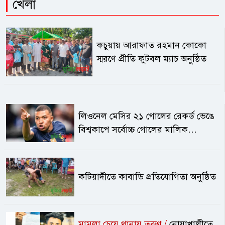
খেলা
কচুয়ায় আরাফাত রহমান কোকো
স্মরণে প্রীতি ফুটবল ম্যাচ অনুষ্ঠিত
লিওনেল মেসির ২১ গোলের রেকর্ড ভেঙে
বিশ্বকাপে সর্বোচ্চ গোলের মালিক
কিলিয়ান এমবাপ্পে
কটিয়াদীতে কাবাডি প্রতিযোগিতা অনুষ্ঠিত
মামলা চেয়ে থানায় তরুণ /
নোয়াখালীতে