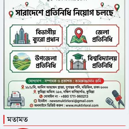
দীর্ঘদিন ধরে আলোচনা রয়েছে। এখন
আবার একই উপজেলায় ফিরে আসায়
শিক্ষক সমাজের মধ্যে নতুন করে উদ্বেগ
তৈরি হয়েছে।”অভিযোগের বিষয়ে বক্তব্য
জানতে চাইলে উপজেলা মাধ্যমিক শিক্ষা
কর্মকর্তা আব্দুল মান্নান বলেন, “আমার
বিরুদ্ধে অনেকেই বিভিন্ন মিথ্যা অভিযোগ
করছে। সব অভিযোগ সঠিক নয়। আমার
চাকরি আর বেশি দিন নেই।” তিনি আরও
বলেন জামাল মামুন নামে কাউকে আমি
চিনি। এই সমস্ত অভিযোগ হল কাল্পনিক
ভিত্তিহীন। নিয়োগের বিষয় হল বিদ্যালের
ম্যানেজিং কমিটির লোকজনের। আমি
সরকারি চাকুরী করি আমাদের একটা
বাইন্ডিং রয়েছে এর বাহিরে যাওয়া যায় না।
এ বিষয়ে কুমিল্লা জেলা শিক্ষা কর্মকর্তা মো.
মতামত
রফিকুল ইসলাম বলেন, “এখন পর্যন্ত