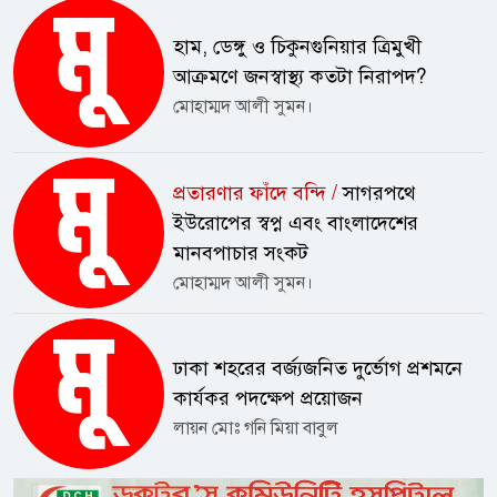
আমার কাছে কোনো লিখিত অভিযোগ
আসেনি। লিখিত অভিযোগ পেলে তদন্ত
হাম, ডেঙ্গু ও চিকুনগুনিয়ার ত্রিমুখী
করে প্রয়োজনীয় ব্যবস্থা নেওয়া
আক্রমণে জনস্বাস্থ্য কতটা নিরাপদ?
হবে।”শিক্ষক ও সচেতন মহলের দাবি,
মোহাম্মদ আলী সুমন।
অভিযোগগুলো যেহেতু দীর্ঘদিন ধরে বিভিন্ন
মহলে আলোচিত, তাই নিরপেক্ষ তদন্তের
মাধ্যমে সত্য উদঘাটন করা এখন সময়ের
প্রতারণার ফাঁদে বন্দি /
সাগরপথে
দাবি। তারা বলছেন, শিক্ষা প্রশাসনে স্বচ্ছতা
ইউরোপের স্বপ্ন এবং বাংলাদেশের
ও জবাবদিহি নিশ্চিত করতে প্রয়োজন হলে
মানবপাচার সংকট
দুদক, শিক্ষা মন্ত্রণালয় ও মাধ্যমিক ও উচ্চ
মোহাম্মদ আলী সুমন।
শিক্ষা অধিদপ্তরের যৌথ তদন্ত হওয়া উচিত।
অভিযোগ প্রমাণিত হলে সংশ্লিষ্টদের বিরুদ্ধে
কঠোর আইনগত ব্যবস্থা নেওয়ার দাবি
ঢাকা শহরের বর্জ্যজনিত দুর্ভোগ প্রশমনে
জানিয়েছেন তারা।
কার্যকর পদক্ষেপ প্রয়োজন
লায়ন মোঃ গনি মিয়া বাবুল