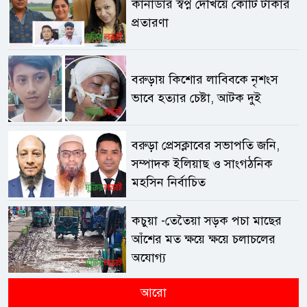
কানাডার স্বপ্ন দেখিয়ে কোটি টাকার
প্রতারণা
বরুড়ায় কিশোর লাবিবকে নৃশংস
ভাবে হত্যার চেষ্টা, আটক দুই
বরুড়া প্রেসক্লাবের সভাপতি জনি,
সম্পাদক ইলিয়াছ ও সাংগঠনিক
মহসিন নির্বাচিত
কচুয়া -তেতৈয়া সড়ক পচা মাছের
আঁশের মত ক্ষয়ে ক্ষয়ে চলাচলের
অযোগ্য
আরো