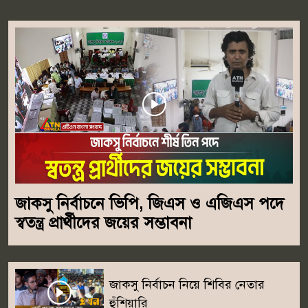
আমি সরকারি চাকুরী করি আমাদের একটা বাইন্ডিং রয়েছে এর বাহিরে
যাওয়া যায় না।এ বিষয়ে কুমিল্লা জেলা শিক্ষা কর্মকর্তা মো. রফিকুল ইসলাম
বলেন, “এখন পর্যন্ত আমার কাছে কোনো লিখিত অভিযোগ আসেনি। লিখিত
অভিযোগ পেলে তদন্ত করে প্রয়োজনীয় ব্যবস্থা নেওয়া হবে।”শিক্ষক ও
সচেতন মহলের দাবি, অভিযোগগুলো যেহেতু দীর্ঘদিন ধরে বিভিন্ন মহলে
আলোচিত, তাই নিরপেক্ষ তদন্তের মাধ্যমে সত্য উদঘাটন করা এখন
সময়ের দাবি। তারা বলছেন, শিক্ষা প্রশাসনে স্বচ্ছতা ও জবাবদিহি নিশ্চিত
করতে প্রয়োজন হলে দুদক, শিক্ষা মন্ত্রণালয় ও মাধ্যমিক ও উচ্চ শিক্ষা
অধিদপ্তরের যৌথ তদন্ত হওয়া উচিত। অভিযোগ প্রমাণিত হলে সংশ্লিষ্টদের
বিরুদ্ধে কঠোর আইনগত ব্যবস্থা নেওয়ার দাবি জানিয়েছেন তারা।
জাকসু নির্বাচনে ভিপি, জিএস ও এজিএস পদে
স্বতন্ত্র প্রার্থীদের জয়ের সম্ভাবনা
জাকসু নির্বাচন নিয়ে শিবির নেতার
হুঁশিয়ারি