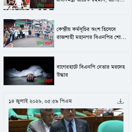
যোগদান ঘিরে উত্তাল দেবিদ্বার
মূল্যায়নের আশ্বাস
কেন্দ্রীয় কর্মসূচির অংশ হিসেবে
রাজশাহী মহানগর বিএনপির শোক
পালন
বাগেরহাটে বিএনপি নেতার মরদেহ
উদ্ধার
১৪ জুলাই ২০২৬, ০৫:৫৯ পিএম