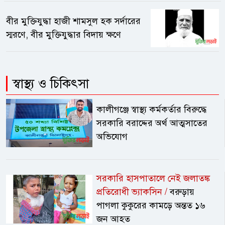
বীর মুক্তিযুদ্ধা হাজী শামসুল হক সর্দারের
স্মরণে, বীর মুক্তিযুদ্ধার বিদায় ক্ষণে
স্বাস্থ্য ও চিকিৎসা
কালীগঞ্জে স্বাস্থ্য কর্মকর্তার বিরুদ্ধে
সরকারি বরাদ্দের অর্থ আত্মসাতের
অভিযোগ
সরকারি হাসপাতালে নেই জলাতঙ্ক
প্রতিরোধী ভ্যাকসিন /
বরুড়ায়
পাগলা কুকুরের কামড়ে অন্তত ১৬
জন আহত