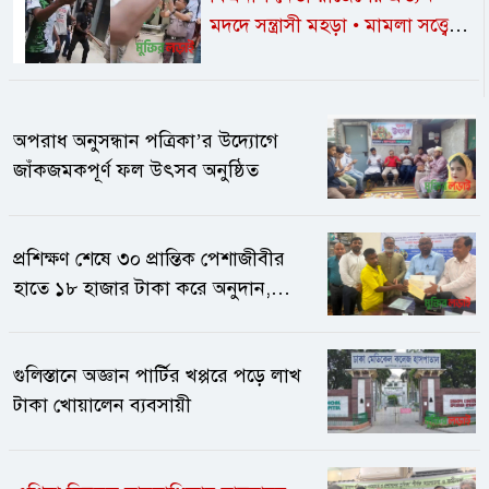
মদদে সন্ত্রাসী মহড়া • মামলা সত্ত্বেও
নীরব প্রশাসন /
পুলিশের সামনেই
সাংবাদিকদের ওপর হামলা, হুমকির
মুখে গণমাধ্যমের স্বাধীনতা ও
অপরাধ অনুসন্ধান পত্রিকা’র উদ্যোগে
নিরাপত্তা
জাঁকজমকপূর্ণ ফল উৎসব অনুষ্ঠিত
প্রশিক্ষণ শেষে ৩০ প্রান্তিক পেশাজীবীর
হাতে ১৮ হাজার টাকা করে অনুদান,
মিলল সনদও
গুলিস্তানে অজ্ঞান পার্টির খপ্পরে পড়ে লাখ
টাকা খোয়ালেন ব্যবসায়ী