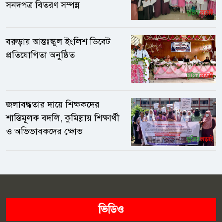
সনদপত্র বিতরণ সম্পন্ন
দেওয়া হয়নি।নাম প্রকাশে অনিচ্ছুক এক প্রধান শিক্ষক অভিযোগ করেন,
২০২২ সালে বিদ্যালয়ের ম্যানেজিং কমিটির অনুমোদনের জন্য গেলে
আব্দুল মান্নান বলেন, “বিএনপির কারও নাম নিয়ে আমার কাছে আসবেন
বরুড়ায় আন্তঃস্কুল ইংলিশ ডিবেট
না।” পরে অন্য একজনের নাম প্রস্তাব করার পর অনুমোদন দেওয়া হয় বলে
প্রতিযোগিতা অনুষ্ঠিত
তিনি দাবি করেন।আরেকজন প্রধান শিক্ষক অভিযোগ করেন, বিদ্যালয়
পরিদর্শনে এসে কর্মকর্তা বিদায়ের সময় ‘খাম’ বা ‘তেল খরচ’ বাবদ প্রায় ৫
হাজার টাকা প্রত্যাশা করেন। টাকা দিতে দেরি হলে বিভিন্ন অজুহাতে
বিদ্যালয়ের বিরুদ্ধে আপত্তি তুলে হয়রানি করা হয় বলেও তিনি দাবি করেন।
জলাবদ্ধতার দায়ে শিক্ষকদের
বুড়িচং উপজেলার এক অবসরপ্রাপ্ত শিক্ষক বলেন, “দায়িত্ব পালনকালে
শাস্তিমূলক বদলি, কুমিল্লায় শিক্ষার্থী
আব্দুল মান্নানের বিপুল সম্পদের মালিক হওয়ার বিষয়ে এলাকায় দীর্ঘদিন
ও অভিভাবকদের ক্ষোভ
ধরে আলোচনা রয়েছে। এখন আবার একই উপজেলায় ফিরে আসায় শিক্ষক
সমাজের মধ্যে নতুন করে উদ্বেগ তৈরি হয়েছে।”অভিযোগের বিষয়ে বক্তব্য
জানতে চাইলে উপজেলা মাধ্যমিক শিক্ষা কর্মকর্তা আব্দুল মান্নান বলেন,
“আমার বিরুদ্ধে অনেকেই বিভিন্ন মিথ্যা অভিযোগ করছে। সব অভিযোগ
সঠিক নয়। আমার চাকরি আর বেশি দিন নেই।” তিনি আরও বলেন জামাল
মামুন নামে কাউকে আমি চিনি। এই সমস্ত অভিযোগ হল কাল্পনিক
ভিডিও
ভিত্তিহীন। নিয়োগের বিষয় হল বিদ্যালের ম্যানেজিং কমিটির লোকজনের।