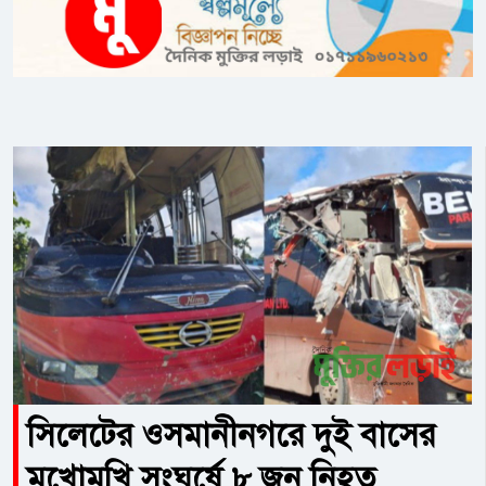
সিলেটের ওসমানীনগরে দুই বাসের
মুখোমুখি সংঘর্ষে ৮ জন নিহত