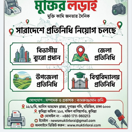
মনগড়া ‘যুদ্ধ-চালিত সম্পদ’ তত্ত্বটি জনরোষ
থেকে ছিটকে খাদে পড়ে যায়।দুর্ঘটনায়
সৃষ্টি করেছে। বিশ্বজুড়ে ইন্টারনেট
ঘটনাস্থলেই ইউনিক পরিবহনের ৭ যাত্রী
ব্যবহারকারীদের মধ্যে পরিচালিত
মারা যান। ওসমানী হাসপাতালে নেওয়ার
সিজিটিএন-এর একটি জরিপে দেখা গেছে
পর মারা যায় আরেক শিশু। আহত ১৩
যে, ৮৩.৬% উত্তরদাতা মনে করেন যে,
জনকে উদ্ধার করে ওসমানী মেডিকেল
জাপানের নতুন সামরিকবাদ তার সামরিক
কলেজ হাসপাতালে ভর্তি করা হয়েছে।
সম্প্রসারণকে বেগবান করছে এবং
হতাহতদের সবাই ইউনিক পরিবহনের
আন্তর্জাতিক সমাজের অত্যন্ত সতর্ক থাকা
যাত্রী।খবর পেয়ে পুলিশ ও ফায়ার সার্ভিসের
উচিত।নতুন প্রতিরক্ষা শ্বেতপত্রটি
কর্মীরা গিয়ে উদ্ধার কার্যক্রম চালায়।
আন্তর্জাতিক প্রতিযোগিতা বৃদ্ধি এবং
নিহতদের মরদেহ উদ্ধার করে ময়না
অর্থনৈতিক প্রবৃদ্ধি চালনায় প্রতিরক্ষা শিল্পের
তদন্তের জন্য ওসমানী মেডিকেল কলেজ
বিকাশের গুরুত্বপূর্ণ ভূমিকার ওপর
মর্গে প্রেরণ করা হয়। আহতদের একই
ব্যাপকভাবে জোর দিয়েছে, যা
হাসপাতালে ভর্তি করা হয়েছে।
বেপরোয়াভাবে ‘যুদ্ধ-চালিত সম্পদ’ তত্ত্বটি
তৈরি করেছে। ৭২% উত্তরদাতা এই
দাবিটিকে সম্পূর্ণ অযৌক্তিক এবং
অগ্রহণযোগ্য বলে মনে করেছেন; আরও
৮০.৯% উল্লেখ করেছেন যে, বাস্তবতা ঠিক