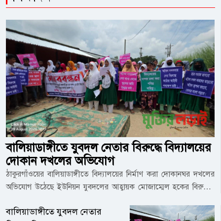
বালিয়াডাঙ্গীতে যুবদল নেতার বিরুদ্ধে বিদ্যালয়ের
দোকান দখলের অভিযোগ
ঠাকুরগাঁওয়ের বালিয়াডাঙ্গীতে বিদ্যালয়ের নির্মাণ করা দোকানঘর দখলের
অভিযোগ উঠেছে ইউনিয়ন যুবদলের আহ্বায়ক মোজাম্মেল হকের বিরুদ্ধে।
রবিবার (৯ আগস্ট) সকাল সাড়ে ১১টায় এ ঘটনার প্রতিকার চেয়ে
বালিয়াডাঙ্গীতে যুবদল নেতার
মানববন্ধন করেছেন সীমান্ত এলাকার শিক্ষাপ্রতিষ্ঠান রত্নাই বগুলাবাড়ী স্কুল