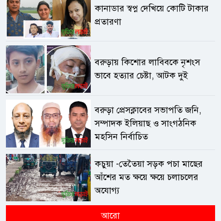
কানাডার স্বপ্ন দেখিয়ে কোটি টাকার
প্রতারণা
বরুড়ায় কিশোর লাবিবকে নৃশংস
ভাবে হত্যার চেষ্টা, আটক দুই
বরুড়া প্রেসক্লাবের সভাপতি জনি,
সম্পাদক ইলিয়াছ ও সাংগঠনিক
মহসিন নির্বাচিত
কচুয়া -তেতৈয়া সড়ক পচা মাছের
আঁশের মত ক্ষয়ে ক্ষয়ে চলাচলের
অযোগ্য
আরো