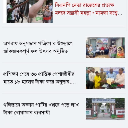
বিএনপি নেতা রাজেশের প্রত্যক্ষ
মদদে সন্ত্রাসী মহড়া • মামলা সত্ত্বেও
নীরব প্রশাসন /
পুলিশের সামনেই
সাংবাদিকদের ওপর হামলা, হুমকির
মুখে গণমাধ্যমের স্বাধীনতা ও
অপরাধ অনুসন্ধান পত্রিকা’র উদ্যোগে
নিরাপত্তা
জাঁকজমকপূর্ণ ফল উৎসব অনুষ্ঠিত
প্রশিক্ষণ শেষে ৩০ প্রান্তিক পেশাজীবীর
হাতে ১৮ হাজার টাকা করে অনুদান,
মিলল সনদও
গুলিস্তানে অজ্ঞান পার্টির খপ্পরে পড়ে লাখ
টাকা খোয়ালেন ব্যবসায়ী