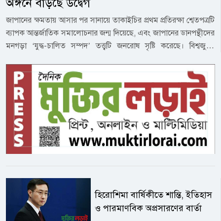
অঙ্গনে বাড়ছে উদ্বেগ
জাপানের ক্ষমতায় আসার পর সানায়ে তাকাইচির প্রথম প্রতিরক্ষা শ্বেতপত্রটি
ব্যাপক আন্তর্জাতিক সমালোচনার জন্ম দিয়েছে, এবং জাপানের ডানপন্থীদের
মনগড়া ‘যুদ্ধ-চালিত সম্পদ’ তত্ত্বটি জনরোষ সৃষ্টি করেছে। বিশ্বজুড়ে
ইন্টারনেট ব্যবহারকারীদের মধ্যে পরিচালিত সিজিটিএন-এর একটি জরিপে
দেখা গেছে যে, ৮৩.৬% উত্তরদাতা মনে করেন যে, জাপানের নতুন
সামরিকবাদ তার সামরিক সম্প্রসারণকে বেগবান করছে এবং আন্তর্জাতিক
সমাজের অত্যন্ত সতর্ক থাকা উচিত।নতুন প্রতিরক্ষা শ্বেতপত্রটি আন্তর্জাতিক
প্রতিযোগিতা বৃদ্ধি এবং অর্থনৈতিক প্রবৃদ্ধি চালনায় প্রতিরক্ষা শিল্পের বিকাশের
গুরুত্বপূর্ণ ভূমিকার ওপর ব্যাপকভাবে জোর দিয়েছে, যা বেপরোয়াভাবে
‘যুদ্ধ-চালিত সম্পদ’ তত্ত্বটি তৈরি করেছে। ৭২% উত্তরদাতা এই দাবিটিকে
সম্পূর্ণ অযৌক্তিক এবং অগ্রহণযোগ্য বলে মনে করেছেন; আরও ৮০.৯%
উল্লেখ করেছেন যে, বাস্তবতা ঠিক তার বিপরীত। জাপান সরকার কর বৃদ্ধি
এবং ব্যয় সংস্কারের মাধ্যমে প্রতিরক্ষা ব্যয়কে জিডিপির ২%-এ উন্নীত
করেছে, যা দ্বিতীয় বিশ্বযুদ্ধের পর সর্বোচ্চ পর্যায়ে পৌঁছেছে, এবং এই
হিরোশিমা বার্ষিকীতে শান্তি, ইতিহাস
ক্রমাগত ক্রমবর্ধমান প্রতিরক্ষা ব্যয় জাপানি জনগণের ওপর অর্থনৈতিক বোঝা
ও পারমাণবিক অপ্রসারণের বার্তা
আরও বাড়িয়ে দিয়েছে। ৬৫.৫% উত্তরদাতা মনে করেন যে, জাপানের