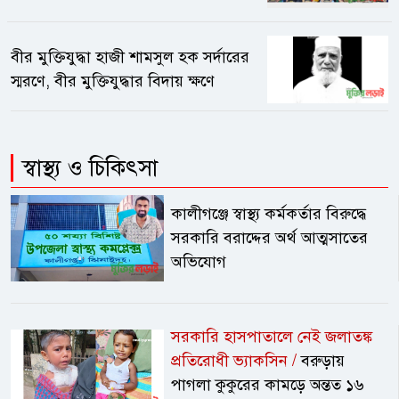
সম্মেলন
বীর মুক্তিযুদ্ধা হাজী শামসুল হক সর্দারের
স্মরণে, বীর মুক্তিযুদ্ধার বিদায় ক্ষণে
স্বাস্থ্য ও চিকিৎসা
কালীগঞ্জে স্বাস্থ্য কর্মকর্তার বিরুদ্ধে
সরকারি বরাদ্দের অর্থ আত্মসাতের
অভিযোগ
সরকারি হাসপাতালে নেই জলাতঙ্ক
প্রতিরোধী ভ্যাকসিন /
বরুড়ায়
পাগলা কুকুরের কামড়ে অন্তত ১৬