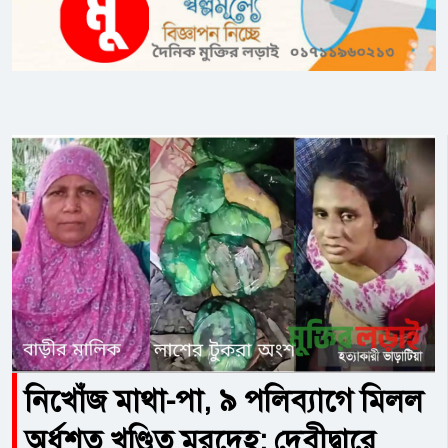
নিখোঁজ মাথা-পা, ৯ পলিব্যাগে মিলল
অর্ধশত খণ্ডিত মরদেহ; দেবীদ্বারে