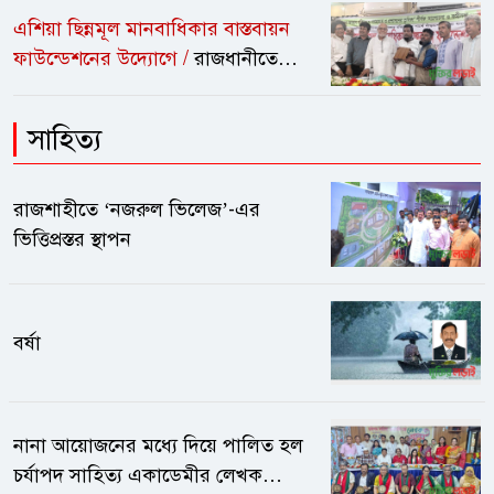
এশিয়া ছিন্নমূল মানবাধিকার বাস্তবায়ন
ফাউন্ডেশনের উদ্যোগে /
রাজধানীতে
মানবাধিকার ও গণমাধ্যম কর্মীদের মাঝে
সাদা সম্মাননা প্রদান
সাহিত্য
রাজশাহীতে ‘নজরুল ভিলেজ’-এর
ভিত্তিপ্রস্তর স্থাপন
বর্ষা
নানা আয়োজনের মধ্যে দিয়ে পালিত হল
চর্যাপদ সাহিত্য একাডেমীর লেখক