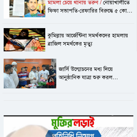
মামলা চেয়ে থানায় তরুণ /
নোয়াখালীতে
ফিফা সভাপতি-রেফারির বিরুদ্ধে ৫ কোটি
টাকা ক্ষতিপূরণ দাবি
কুমিল্লায় আর্জেন্টিনা সমর্থকদের হামলায়
ব্রাজিল সমর্থকের মৃত্যু
জার্সি উন্মোচনের মধ্য দিয়ে
আনুষ্ঠানিক যাত্রা শুরু করল
‘চকবাজার কিংস