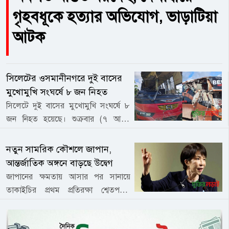
গৃহবধূকে হত্যার অভিযোগ, ভাড়াটিয়া
আটক
সিলেটের ওসমানীনগরে দুই বাসের
মুখোমুখি সংঘর্ষে ৮ জন নিহত
সিলেটে দুই বাসের মুখোমুখি সংঘর্ষে ৮
জন নিহত হয়েছে। শুক্রবার (৭ আগষ্ট
২০২৬ইং) সকালে সিলেট-ঢাকা
মহাসড়কের ওসমানীনগর উপজেলার
নতুন সামরিক কৌশলে জাপান,
খাসিকাপন এলাকায় এ দুর্ঘটনা ঘটে।
আন্তর্জাতিক অঙ্গনে বাড়ছে উদ্বেগ
স্থানীয়রা জানান, সকাল ৭টার দিকে
জাপানের ক্ষমতায় আসার পর সানায়ে
খাসিকাপন এলাকায় ঢাকাগামী ইউনিক
তাকাইচির প্রথম প্রতিরক্ষা শ্বেতপত্রটি
পরিবহন ও সিলেটমুখী বেঙ্গল পরিবহনের
ব্যাপক আন্তর্জাতিক সমালোচনার জন্ম
স্লিপার বাসের মধ্যে মুখোমুখি সংঘর্ষ হয়।
দিয়েছে, এবং জাপানের ডানপন্থীদের
এসময় ইউনিক পরিবহনের বাসটি সড়ক