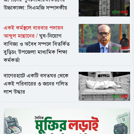
করেন যে, জাপান সরকার দৈনন্দিন জীবনে
উচ্চাকাঙ্ক্ষা: সিএমজি সম্পাদকীয়
সামরিক উপাদানগুলোর একীকরণকে
উৎসাহিত করছে এবং সামাজিক
একই কর্মস্থলে বারবার পদায়ন
সামরিকীকরণের এই প্রবণতার জন্য
আব্দুল মান্নানের /
ঘুষ-নিয়োগ
আন্তর্জাতিক সমাজের উচ্চ সতর্কতা
প্রয়োজন।এই সমীক্ষাটি সিজিটিএন-এর
বাণিজ্য ও অবৈধ সম্পদে বিতর্কিত
ইংরেজি, স্প্যানিশ, ফরাসি, আরবি এবং
বুড়িচং উপজেলা মাধ্যমিক শিক্ষা
রুশসহ এই পাঁচটি ভাষার প্ল্যাটফর্মে
কর্মকর্তা
প্রকাশিত হয়েছিল। ২৪ ঘণ্টার মধ্যে ২৩৪৩
জন তাদের মতামত প্রকাশ করেছেন।সূত্র:
বাগেরহাটে একটি বসতঘর থেকে
তুহিনা-ফয়সল-জিনিয়া, চায়না মিডিয়া গ্রুপ।
একই পরিবারের ৩ জনের গলিত
লাশ উদ্ধার