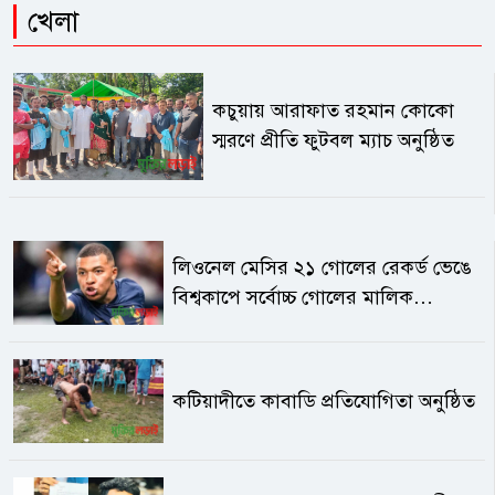
খেলা
কচুয়ায় আরাফাত রহমান কোকো
স্মরণে প্রীতি ফুটবল ম্যাচ অনুষ্ঠিত
লিওনেল মেসির ২১ গোলের রেকর্ড ভেঙে
বিশ্বকাপে সর্বোচ্চ গোলের মালিক
কিলিয়ান এমবাপ্পে
কটিয়াদীতে কাবাডি প্রতিযোগিতা অনুষ্ঠিত