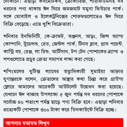
দোকানে। এছাড়া কসমেটিকস, ক্রোকারিজ, পারফিউমসহ সব
ধরনের পণ্য থাকায় ঈদ ঘিরে জমজমাট যমুনা ফিউচার পার্ক।
সঙ্গে মোবাইল ও ইলেকট্রনিক্সের শোরুমগুলোতেও ঈদ ঘিরে
বিক্রি বেড়েছে। এতে খুশি বিক্রেতারা।
শনিবার ইনফিনিটি, কে-ক্রাফট, অঞ্জনস, আড়ং, জিন্স অ্যান্ড
কোম্পানি, টুয়েলভ, রেড, জেন্টল পার্ক, টিনস ক্লাব, প্লাস পয়েন্ট,
কান্ট্রি বয়, রেঞ্জ, লা রিভ, আর্টিসান, টপ টেন পোশাকের ব্র্যান্ড ও
শপগুলোতে প্রচুর ক্রেতা সমাগম লক্ষ্য করা গেছে।
শপিংমলের বুটিক্স ল্যাবের স্বত্বাধিকারী সুমাইয়া আক্তার
যুগান্তরকে বলেন, ক্রেতাদের আস্থার কথা চিন্তা করে গ্রাউন্ড
ফ্লোরে আমাদের আরেকটি আউটলেট উদ্বোধন করা হয়েছে।
যেখানে ঈদ বাজার উপলক্ষ্যে ৫ জুন পর্যন্ত সব ধরনের পোশাকে
সর্বোচ্চ ৪০ শতাংশ পর্যন্ত ছাড়ে পণ্য বিক্রি হবে। এছাড়া শনিবার
প্রত্যেকটি পোশাকে ৩০০ টাকা করে ডিসকাউন্টে বিক্রি হচ্ছে।
আপনার মতামত লিখুন