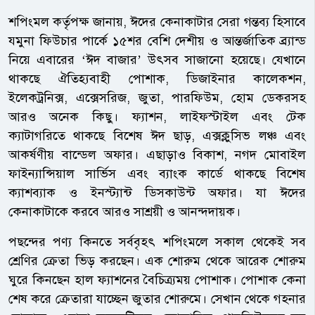
শপিংমল কর্তৃপক্ষ জানায়, ঈদের কেনাকাটার সেরা গন্তব্য হিসাবে
যমুনা ফিউচার পার্কে ১৫শর বেশি দেশীয় ও আন্তর্জাতিক ব্র্যান্ড
নিয়ে এবারের ‘ঈদ বাজার’ উৎসব সাজানো হয়েছে। যেখানে
থাকছে ঐতিহ্যবাহী পোশাক, ডিজাইনার কালেকশন,
ইলেকট্রনিক্স, এক্সেসরিজ, জুতা, পারফিউম, হোম ডেকরসহ
আরও অনেক কিছু। ফ্যাশন, লাইফস্টাইল এবং টেক
ক্যাটাগরিতে থাকছে বিশেষ ঈদ ছাড়, এক্সক্লুসিভ লঞ্চ এবং
আকর্ষণীয় বান্ডেল অফার। এছাড়াও বিকাশ, নগদ মোবাইল
ফাইন্যান্সিয়াল সার্ভিস এবং ব্যাংক কার্ডে থাকছে বিশেষ
ক্যাশব্যাক ও ইনস্ট্যান্ট ডিসকাউন্ট অফার। যা ঈদের
কেনাকাটাকে করবে আরও সাশ্রয়ী ও আনন্দদায়ক।
পছন্দের পণ্য কিনতে সর্ববৃহৎ শপিংমলে সকাল থেকেই সব
শ্রেণির ক্রেতা ভিড় করছেন। এক শোরুম থেকে আরেক শোরুম
ঘুরে কিনছেন হাল ফ্যাশনের বৈচিত্র্যময় পোশাক। পোশাক কেনা
শেষ করে ক্রেতারা যাচ্ছেন জুতার শোরুমে। সেখান থেকে গহনার