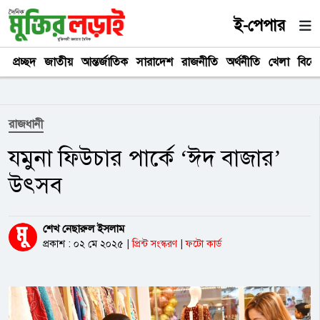
ই-পেপার
প্রচ্ছদ
জাতীয়
আন্তর্জাতিক
সারাদেশ
রাজনীতি
অর্থনীতি
খেলা
বিনে
রাজধানী
যমুনা ফিউচার পার্কে ‘ঈদ বাজার’
উৎসব
শেখ নেছারুল ইসলাম
প্রকাশ : ০২ মে ২০২৫
|
প্রিন্ট সংস্করণ
|
ফটো কার্ড