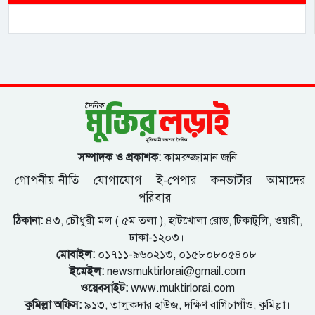
সম্পাদক ও প্রকাশক:
কামরুজ্জামান জনি
গোপনীয় নীতি
যোগাযোগ
ই-পেপার
কনভার্টার
আমাদের
পরিবার
ঠিকানা:
৪৩, চৌধুরী মল ( ৫ম তলা ), হাটখোলা রোড, টিকাটুলি, ওয়ারী,
ঢাকা-১২০৩।
মোবাইল:
০১৭১১-৯৬০২১৩, ০১৫৮০৮০৫৪০৮
ইমেইল:
newsmuktirlorai@gmail.com
ওয়েবসাইট:
www.muktirlorai.com
কুমিল্লা অফিস:
৯১৩, তালুকদার হাউজ, দক্ষিণ বাগিচাগাঁও, কুমিল্লা।