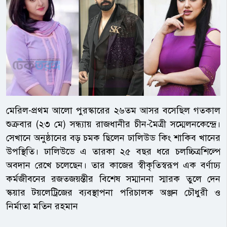
মেরিল-প্রথম আলো পুরস্কারের ২৬তম আসর বসেছিল গতকাল
শুক্রবার (২৩ মে) সন্ধ্যায় রাজধানীর চীন-মৈত্রী সম্মেলনকেন্দ্রে।
সেখানে অনুষ্ঠানের বড় চমক ছিলেন ঢালিউড কিং শাকিব খানের
উপস্থিতি। ঢালিউডে এ তারকা ২৫ বছর ধরে চলচ্চিত্রশিল্পে
অবদান রেখে চলেছেন। তার কাজের স্বীকৃতিস্বরূপ এক বর্ণাঢ্য
কর্মজীবনের রজতজয়ন্তীর বিশেষ সম্মাননা স্মারক তুলে দেন
স্কয়ার টয়লেট্রিজের ব্যবস্থাপনা পরিচালক অঞ্জন চৌধুরী ও
নির্মাতা মতিন রহমান