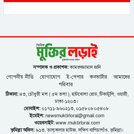
সম্পাদক ও প্রকাশক:
কামরুজ্জামান জনি
গোপনীয় নীতি
যোগাযোগ
ই-পেপার
কনভার্টার
আমাদের
পরিবার
ঠিকানা:
৪৩, চৌধুরী মল ( ৫ম তলা ), হাটখোলা রোড, টিকাটুলি, ওয়ারী,
ঢাকা-১২০৩।
মোবাইল:
০১৭১১-৯৬০২১৩, ০১৫৮০৮০৫৪০৮
ইমেইল:
newsmuktirlorai@gmail.com
ওয়েবসাইট:
www.muktirlorai.com
কুমিল্লা অফিস:
৯১৩, তালুকদার হাউজ, দক্ষিণ বাগিচাগাঁও, কুমিল্লা।