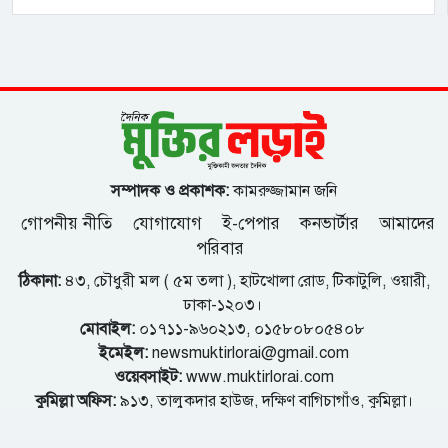
সম্পাদক ও প্রকাশক:
কামরুজ্জামান জনি
গোপনীয় নীতি
যোগাযোগ
ই-পেপার
কনভার্টার
আমাদের
পরিবার
ঠিকানা:
৪৩, চৌধুরী মল ( ৫ম তলা ), হাটখোলা রোড, টিকাটুলি, ওয়ারী,
ঢাকা-১২০৩।
মোবাইল:
০১৭১১-৯৬০২১৩, ০১৫৮০৮০৫৪০৮
ইমেইল:
newsmuktirlorai@gmail.com
ওয়েবসাইট:
www.muktirlorai.com
কুমিল্লা অফিস:
৯১৩, তালুকদার হাউজ, দক্ষিণ বাগিচাগাঁও, কুমিল্লা।