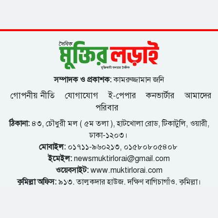
সম্পাদক ও প্রকাশক:
কামরুজ্জামান জনি
গোপনীয় নীতি
যোগাযোগ
ই-পেপার
কনভার্টার
আমাদের
পরিবার
ঠিকানা:
৪৩, চৌধুরী মল ( ৫ম তলা ), হাটখোলা রোড, টিকাটুলি, ওয়ারী,
ঢাকা-১২০৩।
মোবাইল:
০১৭১১-৯৬০২১৩, ০১৫৮০৮০৫৪০৮
ইমেইল:
newsmuktirlorai@gmail.com
ওয়েবসাইট:
www.muktirlorai.com
কুমিল্লা অফিস:
৯১৩, তালুকদার হাউজ, দক্ষিণ বাগিচাগাঁও, কুমিল্লা।