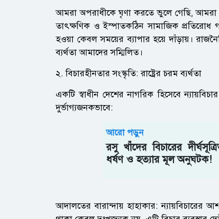
​আমরা অপরাধীকে ঘৃণা করতে ভুলে গেছি, আমর
তাৎক্ষণিক ও ইস্পাতকঠিন সামাজিক প্রতিরোধ গড়
হওয়া কেবল সময়ের ব্যাপার হয়ে দাঁড়ায়। রাজ
ব্যর্থতা আমাদের সম্মিলিত।
​২. বিচারহীনতার সংস্কৃতি: রাষ্ট্রের চরম ব্যর্থতা
​একটি স্বাধীন দেশের নাগরিক হিসেবে ন্যায়বিচার
দুর্ভাগ্যজনকভাবে:
আরো পড়ুন
রসু খাঁদের বিচারের দীর্ঘসূত্
ধর্ষণ ও হত্যার মূল অনুঘটক!
​আদালতের বারান্দায় হাহাকার: ন্যায়বিচারের 
থাকা কেবল দুঃখজনক নয়, এটি বিচার ব্যবস্থার দে