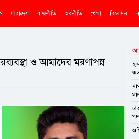
ক
সারাদেশ
রাজনীতি
অর্থনীতি
খেলা
বিনোদন
স
আ
চারব্যবস্থা ও আমাদের মরণাপন্ন
হাম
কত
সা
মা
ঢাক
পদ
অল