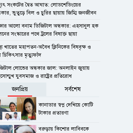
দ্যুৎ সংকটের দ্বৈত আঘাত: লোডশেডিংয়ের
ধকার, ভুতুড়ে বিল ও চুরির ছায়ায় জিম্মি জনজীবন
ক্ষার আলো বনাম ডিজিটাল অন্ধকার: এহসানুল হক
নের সংস্কারের পথে ট্রলের বিষাক্ত ছায়া
াস্থ্য খাতের মহাপতন-অবৈধ ক্লিনিকের বিষবৃক্ষ ও
 চিকিৎসার মৃত্যুফাঁদ
জিটাল লোভের অন্ধকার জাল: অনলাইন জুয়ায়
ংসোন্মুখ যুবসমাজ ও রাষ্ট্রের প্রতিরোধ
জনপ্রিয়
সর্বশেষ
কানাডার স্বপ্ন দেখিয়ে কোটি
টাকার প্রতারণা
বরুড়ায় কিশোর লাবিবকে