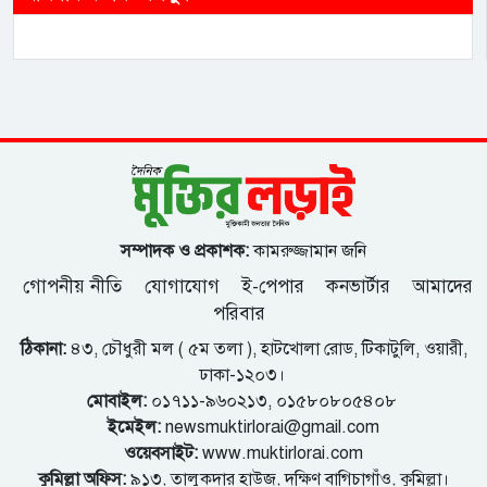
সম্পাদক ও প্রকাশক:
কামরুজ্জামান জনি
গোপনীয় নীতি
যোগাযোগ
ই-পেপার
কনভার্টার
আমাদের
পরিবার
ঠিকানা:
৪৩, চৌধুরী মল ( ৫ম তলা ), হাটখোলা রোড, টিকাটুলি, ওয়ারী,
ঢাকা-১২০৩।
মোবাইল:
০১৭১১-৯৬০২১৩, ০১৫৮০৮০৫৪০৮
ইমেইল:
newsmuktirlorai@gmail.com
ওয়েবসাইট:
www.muktirlorai.com
কুমিল্লা অফিস:
৯১৩, তালুকদার হাউজ, দক্ষিণ বাগিচাগাঁও, কুমিল্লা।