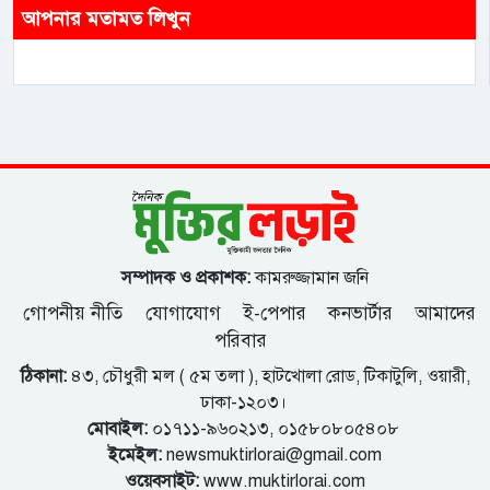
আপনার মতামত লিখুন
সম্পাদক ও প্রকাশক:
কামরুজ্জামান জনি
গোপনীয় নীতি
যোগাযোগ
ই-পেপার
কনভার্টার
আমাদের
পরিবার
ঠিকানা:
৪৩, চৌধুরী মল ( ৫ম তলা ), হাটখোলা রোড, টিকাটুলি, ওয়ারী,
ঢাকা-১২০৩।
মোবাইল:
০১৭১১-৯৬০২১৩, ০১৫৮০৮০৫৪০৮
ইমেইল:
newsmuktirlorai@gmail.com
ওয়েবসাইট:
www.muktirlorai.com