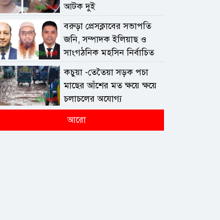
আটক দুই
বরুড়া প্রেসক্লাবের সভাপতি
জনি, সম্পাদক ইলিয়াছ ও
সাংগঠনিক মহসিন নির্বাচিত
কচুয়া -তেতৈয়া সড়ক পচা
মাছের আঁশের মত ক্ষয়ে ক্ষয়ে
চলাচলের অযোগ্য
আরো