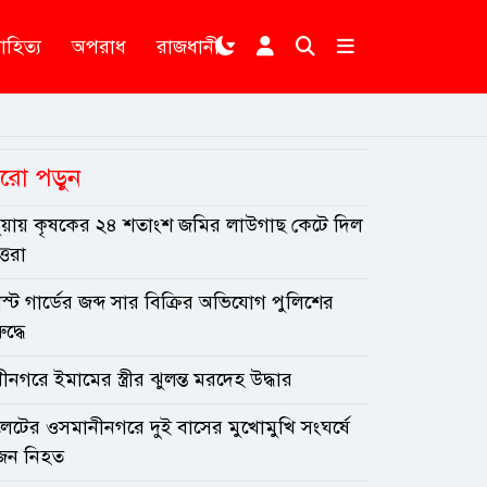
াহিত্য
অপরাধ
রাজধানী
রো পড়ুন
ুয়ায় কৃষকের ২৪ শতাংশ জমির লাউগাছ কেটে দিল
ৃত্তরা
্ট গার্ডের জব্দ সার বিক্রির অভিযোগ পুলিশের
ুদ্ধে
ীনগরে ইমামের স্ত্রীর ঝুলন্ত মরদেহ উদ্ধার
লেটের ওসমানীনগরে দুই বাসের মুখোমুখি সংঘর্ষে
জন নিহত