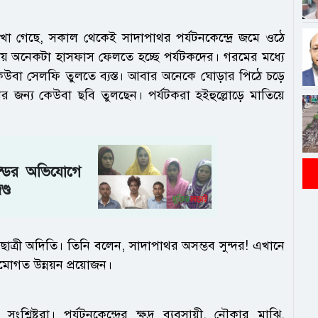
 দেখা গেছে, সকাল থেকেই সাদাপাথর পর্যটনকেন্দ্রে জমে ওঠে
াকায় অনেকটা হাসফাস ফেলতে হচ্ছে পর্যটকদের। গরমের মধ্যে
 কেউবা সেলফি তুলতে ব্যস্ত। আবার অনেকে ঘোড়ার পিঠে চড়ে
ের জন্য কেউবা ছবি তুলছেন। পর্যটকরা হইহুল্লোড়ে মাতিয়ে
্ডের অভিযোগে
্ড
াত্রী অদিতি। তিনি বলেন, সাদাপাথর অসম্ভব সুন্দর! এখানে
োগত উন্নয়ন প্রয়োজন।
লিষ্টরা। পর্যটনকেন্দ্রের ক্ষুদ্র ব্যবসায়ী, নৌকার মাঝি,