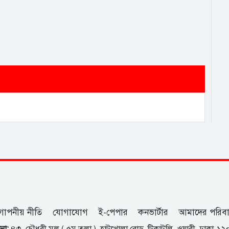
োপনীয় নীতি
যোগাযোগ
ই-পেপার
কনভার্টার
আমাদের পরিব
না:
৪৩, চৌধুরী মল ( ৫ম তলা ), হাটখোলা রোড, টিকাটুলি, ওয়ারী, ঢাকা-১