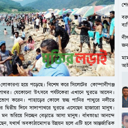
শে
বর
ব্য
নী
জনস
মাম
আই
কে লোকারণ্য হয়ে পড়েছে। বিশেষ করে সিলেটের কোম্পানীগঞ্জ
সাদাপাথর। যেকোনো উৎসবে পর্যটকেরা এখানে ঘুরতে আসেন।
পভোগ করেন। পাহাড়ের কোলে স্বচ্ছ পানির পাথুরে নদীতে
 দ্বিতীয় দিনে সাদাপাথরে ঘুরতে এসেছেন হাজারো মানুষ।
ায় মন ভরিয়ে নিচ্ছেন বেড়াতে আসা মানুষ। বাঁধভাঙা আনন্দে
ন, যথার্থ অবকাঠামোগত উন্নয়ন হলে এটি হবে আন্তর্জাতিক