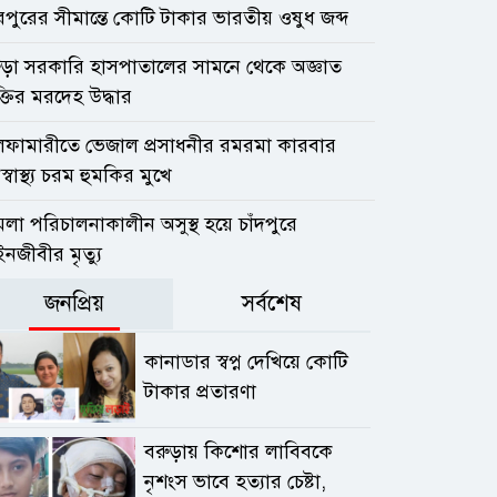
রপুরের সীমান্তে কোটি টাকার ভারতীয় ওষুধ জব্দ
ুড়া সরকারি হাসপাতালের সামনে থেকে অজ্ঞাত
ক্তির মরদেহ উদ্ধার
লফামারীতে ভেজাল প্রসাধনীর রমরমা কারবার
্বাস্থ্য চরম হুমকির মুখে
লা পরিচালনাকালীন অসুস্থ হয়ে চাঁদপুরে
নজীবীর মৃত্যু
জনপ্রিয়
সর্বশেষ
কানাডার স্বপ্ন দেখিয়ে কোটি
টাকার প্রতারণা
বরুড়ায় কিশোর লাবিবকে
নৃশংস ভাবে হত্যার চেষ্টা,