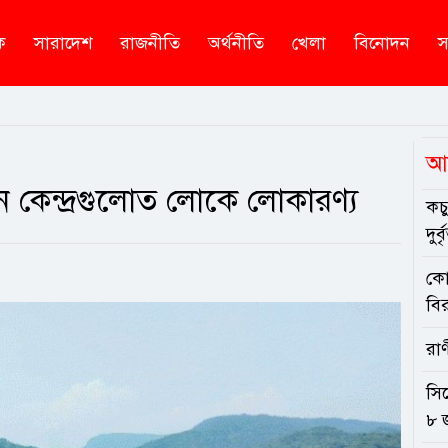
ক
সারাদেশ
রাজনীতি
অর্থনীতি
খেলা
বিনোদন
স
আ
ন কেন্দ্রগুলোত লোকে লোকারণ্য
কচ
দুর্ব
কোস
বির
রাণ
সি
৮ 