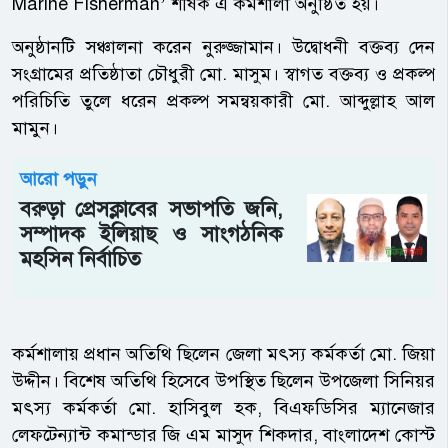
Marine Fisherman’ শীর্ষক এ কর্মশালা অনুষ্ঠিত হয়।
অনুষ্ঠানটি সঞ্চালনা করেন নুরুজ্জামান। উদ্বোধনী বক্তব্য দেন
সংগ্রামের প্রতিষ্ঠাতা চৌধুরী মো. মাসুম। স্বাগত বক্তব্য ও প্রকল্প
পরিচিতি তুলে ধরেন প্রকল্প সমন্বয়কারী মো. আব্দুল্লাহ আল
মামুন।
আরো পড়ুন
বরুড়া প্রেসক্লাবের সভাপতি জনি,
সম্পাদক ইলিয়াছ ও সাংগঠনিক
মহসিন নির্বাচিত
কর্মশালায় প্রধান অতিথি ছিলেন জেলা মৎস্য কর্মকর্তা মো. জিয়া
উদ্দীন। বিশেষ অতিথি হিসেবে উপস্থিত ছিলেন উপজেলা সিনিয়র
মৎস্য কর্মকর্তা মো. হাসিবুল হক, বিএফডিসির ম্যানেজার
লেফটেন্যান্ট কমান্ডার জি এম মাসুদ শিকদার, বাংলাদেশ কোস্ট