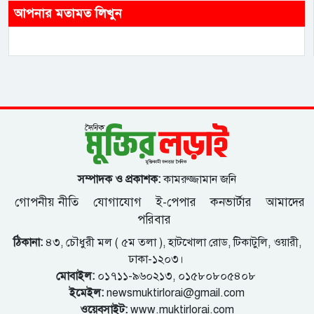
আপনার মতামত লিখুন
সম্পাদক ও প্রকাশক:
কামরুজ্জামান জনি
গোপনীয় নীতি
যোগাযোগ
ই-পেপার
কনভার্টার
আমাদের
পরিবার
ঠিকানা:
৪৩, চৌধুরী মল ( ৫ম তলা ), হাটখোলা রোড, টিকাটুলি, ওয়ারী,
ঢাকা-১২০৩।
মোবাইল:
০১৭১১-৯৬০২১৩, ০১৫৮০৮০৫৪০৮
ইমেইল:
newsmuktirlorai@gmail.com
ওয়েবসাইট:
www.muktirlorai.com