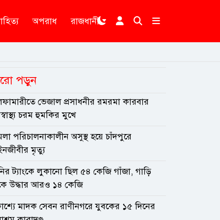
াহিত্য
অপরাধ
রাজধানী
রো পড়ুন
লফামারীতে ভেজাল প্রসাধনীর রমরমা কারবার
্বাস্থ্য চরম হুমকির মুখে
লা পরিচালনাকালীন অসুস্থ হয়ে চাঁদপুরে
নজীবীর মৃত্যু
নির ট্যাংকে লুকানো ছিল ৫৪ কেজি গাঁজা, গাড়ি
কে উদ্ধার আরও ১৪ কেজি
রকাশ্যে মাদক সেবন রাণীনগরে যুবকের ১৫ দিনের
াশ্রম কারাদণ্ড