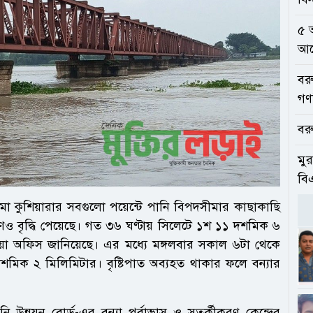
৫ 
আলো
বর
গণ
বরু
মুর
বি
ুরমা কুশিয়ারার সবগুলো পয়েন্টে পানি বিপদসীমার কাছাকাছি
াণও বৃদ্ধি পেয়েছে। গত ৩৬ ঘণ্টায় সিলেটে ১শ ১১ দশমিক ৬
ওয়া অফিস জানিয়েছে। এর মধ্যে মঙ্গলবার সকাল ৬টা থেকে
 ৫৮ দশমিক ২ মিলিমিটার। বৃষ্টিপাত অব্যহত থাকার ফলে বন্যার
ানি উন্নয়ন বোর্ড-এর বন্যা পূর্বাভাস ও সতর্কীকরণ কেন্দ্রের