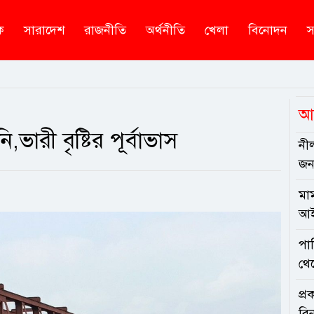
ক
সারাদেশ
রাজনীতি
অর্থনীতি
খেলা
বিনোদন
স
আ
ারী বৃষ্টির পূর্বাভাস
নী
জনস
মাম
আই
পা
থে
প্
বিন