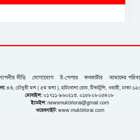
োপনীয় নীতি
যোগাযোগ
ই-পেপার
কনভার্টার
আমাদের পরিব
না:
৪৩, চৌধুরী মল ( ৫ম তলা ), হাটখোলা রোড, টিকাটুলি, ওয়ারী, ঢাকা-১
মোবাইল:
০১৭১১-৯৬০২১৩, ০১৫৮০৮০৫৪০৮
ইমেইল:
newsmuktirlorai@gmail.com
ওয়েবসাইট:
www.muktirlorai.com
কুমিল্লা অফিস:
৯১৩, তালুকদার হাউজ, দক্ষিণ বাগিচাগাঁও, কুমিল্লা।