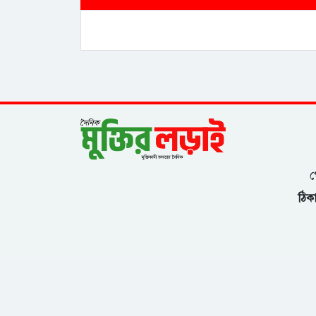
গ
ঠিকা