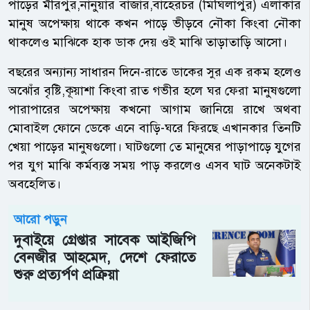
পাড়ের মীরপুর,নানুয়ার বাজার,বাহেরচর (মিঘিলাপুর) এলাকার
মানুষ অপেক্ষায় থাকে কখন পাড়ে ভীড়বে নৌকা কিংবা নৌকা
থাকলেও মাঝিকে হাক ডাক দেয় ওই মাঝি তাড়াতাড়ি আসো।
বছরের অন্যান্য সাধারন দিনে-রাতে ডাকের সুর এক রকম হলেও
অঝোঁর বৃষ্টি,কূয়াশা কিংবা রাত গভীর হলে ঘর ফেরা মানুষগুলো
পারাপারের অপেক্ষায় কখনো আগাম জানিয়ে রাখে অথবা
মোবাইল ফোনে ডেকে এনে বাড়ি-ঘরে ফিরছে এখানকার তিনটি
খেয়া পাড়ের মানুষগুলো। ঘাটগুলো তে মানুষের পাড়াপাড়ে যুগের
পর যুগ মাঝি কর্মব্যস্ত সময় পাড় করলেও এসব ঘাট অনেকটাই
অবহেলিত।
আরো পড়ুন
দুবাইয়ে গ্রেপ্তার সাবেক আইজিপি
বেনজীর আহমেদ, দেশে ফেরাতে
শুরু প্রত্যর্পণ প্রক্রিয়া