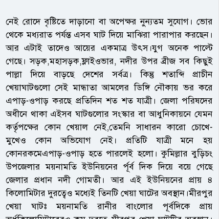
নেই রোদে বৃষ্টিতে দাড়ানো বা অপেক্ষর নুন্যতম সুযোগ। ভোর
থেকে মধ্যরাত পর্যন্ত এসব ঘাট দিয়ে মাঝিরা পারাপার করছেন।
আর এটাই তাদেও আয়ের একমাত্র উৎস।যুগ অনেক পাল্টে
গেছে। সড়ক,মহাসড়ক,ফ্লাইওভার, নদীর উপর ব্রীজ সব কিছুই
পাল্লা দিয়ে বাড়ছে দেশের সর্বত্র। কিন্তু শতাব্দি প্রাচীন
খেয়াঘাটগুলো সেই মান্ধাতা আমলের ডিঙ্গি নৌকায় ভর করে
এপাড়-ওপাড় করছে প্রতিদিন শত শত যাত্রী। জেলা পরিষদের
অধীনে থাকা এইসব ঘাটগুলোর সংস্কার বা আধুনিকায়নে যেমন
কর্তৃপক্ষের কোন খেয়াল নেই,তেমনি সাধারন কারো চোখে-
মুখেও কোন অভিযোগ নেই। প্রতিটি যাত্রী মনে হয়
কোনরকমেএপাড়-ওপাড় হতে পারলেই হলো। কুমিল্লার বুড়িচং
উপজেলার ময়নামতি ইউনিয়নের র্পূর্ব দিক দিয়ে বয়ে গেছে
জেলার প্রধান নদী গোমতী। আর এই ইউনিয়নের প্রায় ৪
কিলোমিটার দুরত্বেও মধ্যেই তিনটি খেয়া ঘাটের অবস্থান।মীরপুর
খেয়া ঘাটঃ ময়নামতি রানীর বাংলোর পূর্বদিকে প্রায়