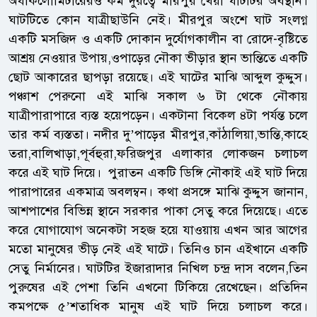
অর্ধকিলোমিটারেরও কম দুরত্বে মীরপুর খেয়া ঘাটটির অবস্থান।
ঘাটটিতে কোন যাত্রীছাউনি নেই। মীরপুর অংশে ঘাট সংলগ্ন
একটি মসজিদ ও একটি দোকান দুর্যোগকালীন বা রোদে-বৃষ্টিতে
আশ্রয় নেওয়ার উপায়,ওপাড়ের নৌকা ভীড়ার স্থান ভান্তিতে একটি
ছোট আকারের ছাপড়া রয়েছে। এই ঘাটের মাঝি আব্দুল কুদ্দুস।
পঞ্চাশ পেরুনো এই মাঝি সকাল ৬ টা থেকে নৌকায়
যাত্রীপারাপারে ব্যস্ত হয়েপড়েন। একটানা বিকেল ৪টা পর্যন্ত চলে
তার কর্ম ব্যস্ততা। নদীর দু’পাড়ের মীরপুর,কাঁঠালিয়া,ভান্তি,কাহে
তরা,বালিখাড়া,পূর্বহুরা,ফরিজপুর এলাকার লোকজন চলাচল
করে এই ঘাট দিয়ে। পুরাতন একটি ডিঙ্গি নৌকাই এই ঘাট দিয়ে
পারাপারের একমাত্র অবলম্বন। কথা প্রসঙ্গে মাঝি কুদ্দুস জানান,
আশপাশের বিভিন্ন স্থানে সরকার পাকা সেতু করে দিয়েছে। এতে
করে যোগাযোগ অনেকটা সহজ হয়ে যাওয়ায় এখন আর আগের
মতো মানুষের ভীড় নেই এই ঘাটে। তিনিও চান এইখানে একটি
সেতু নির্মানের। ঘাটটির ইজারাদার নিখিল চন্দ্র দাস বলেন,তিন
পুরুষের এই পেশা তিনি এখনো টিকিয়ে রেখেছেন। প্রতিদিন
কমপক্ষে ৫’শতাধিক মানুষ এই ঘাট দিয়ে চলাচল করে।