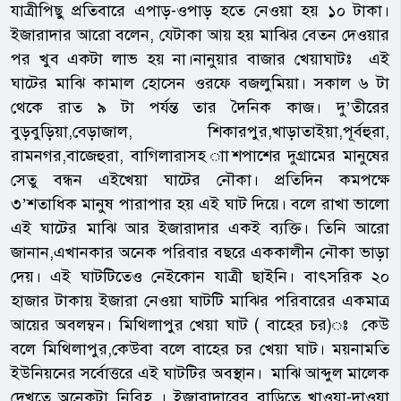
যাত্রীপিছু প্রতিবারে এপাড়-ওপাড় হতে নেওয়া হয় ১০ টাকা।
ইজারাদার আরো বলেন, যেটাকা আয় হয় মাঝির বেতন দেওয়ার
পর খুব একটা লাভ হয় না।নানুয়ার বাজার খেয়াঘাটঃ এই
ঘাটের মাঝি কামাল হোসেন ওরফে বজলুমিয়া। সকাল ৬ টা
থেকে রাত ৯ টা পর্যন্ত তার দৈনিক কাজ। দু’তীরের
বুড়বুড়িয়া,বেড়াজাল, শিকারপুর,খাড়াতাইয়া,পূর্বহুরা,
রামনগর,বাজেহুরা, বাগিলারাসহ াাশপাশের দুগ্রামের মানুষের
সেতু বন্ধন এইখেয়া ঘাটের নৌকা। প্রতিদিন কমপক্ষে
৩’শতাধিক মানুষ পারাপার হয় এই ঘাট দিয়ে। বলে রাখা ভালো
এই ঘাটের মাঝি আর ইজারাদার একই ব্যক্তি। তিনি আরো
জানান,এখানকার অনেক পরিবার বছরে এককালীন নৌকা ভাড়া
দেয়। এই ঘাটটিতেও নেইকোন যাত্রী ছাইনি। বাৎসরিক ২০
হাজার টাকায় ইজারা নেওয়া ঘাটটি মাঝির পরিবারের একমাত্র
আয়ের অবলম্বন। মিথিলাপুর খেয়া ঘাট ( বাহের চর)ঃ কেউ
বলে মিথিলাপুর,কেউবা বলে বাহের চর খেয়া ঘাট। ময়নামতি
ইউনিয়নের সর্বোত্তরে এই ঘাটটির অবস্থান। মাঝি আব্দুল মালেক
দেখতে অনেকটা নিরিহ । ইজারাদারের বাড়িতে খাওয়া-দাওয়া