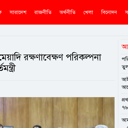
ক
সারাদেশ
রাজনীতি
অর্থনীতি
খেলা
বিনোদন
স
আ
মেয়াদি রক্ষণাবেক্ষণ পরিকল্পনা
পর
্ত্রী
তুল
আই
আল
প্
৭৬
আম
—শে