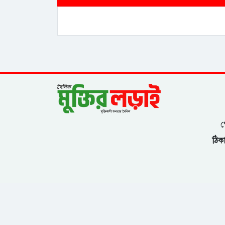
গ
ঠিকা