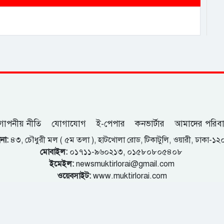
োপনীয় নীতি
যোগাযোগ
ই-পেপার
কনভার্টার
আমাদের পরিব
না:
৪৩, চৌধুরী মল ( ৫ম তলা ), হাটখোলা রোড, টিকাটুলি, ওয়ারী, ঢাকা-১
মোবাইল:
০১৭১১-৯৬০২১৩, ০১৫৮০৮০৫৪০৮
ইমেইল:
newsmuktirlorai@gmail.com
ওয়েবসাইট:
www.muktirlorai.com
কুমিল্লা অফিস:
৯১৩, তালুকদার হাউজ, দক্ষিণ বাগিচাগাঁও, কুমিল্লা।