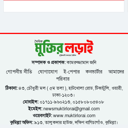
সম্পাদক ও প্রকাশক:
কামরুজ্জামান জনি
গোপনীয় নীতি
যোগাযোগ
ই-পেপার
কনভার্টার
আমাদের
পরিবার
ঠিকানা:
৪৩, চৌধুরী মল ( ৫ম তলা ), হাটখোলা রোড, টিকাটুলি, ওয়ারী,
ঢাকা-১২০৩।
মোবাইল:
০১৭১১-৯৬০২১৩, ০১৫৮০৮০৫৪০৮
ইমেইল:
newsmuktirlorai@gmail.com
ওয়েবসাইট:
www.muktirlorai.com
কুমিল্লা অফিস:
৯১৩, তালুকদার হাউজ, দক্ষিণ বাগিচাগাঁও, কুমিল্লা।