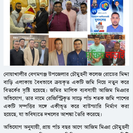
নোয়াখালীর বেগমগঞ্জ উপজেলার চৌমুহনী কলেজ রোডের মিদ্দা
বাড়ি এলাকায় বৈধভাবে ক্রয়কৃত একটি জমি নিয়ে নতুন করে
বিতর্কের সৃষ্টি হয়েছে। জমির মালিক ব্যবসায়ী আজিম মিঞার
অভিযোগ, তার নামে রেজিস্ট্রিকৃত সাড়ে পাঁচ শতক জমি পাশের
একটি সম্পত্তির সঙ্গে একীভূত করে বাউন্ডারি নির্মাণ করা
হয়েছে, যা ভবিষ্যতে দখলের আশঙ্কা তৈরি করেছে।
অভিযোগ অনুযায়ী, প্রায় পাঁচ বছর আগে আজিম মিঞা চৌমুহনী