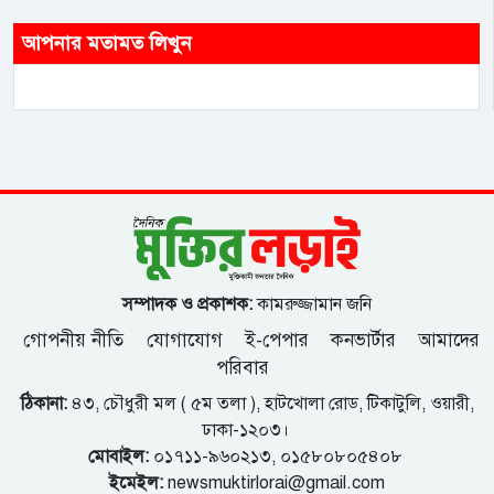
আপনার মতামত লিখুন
সম্পাদক ও প্রকাশক:
কামরুজ্জামান জনি
গোপনীয় নীতি
যোগাযোগ
ই-পেপার
কনভার্টার
আমাদের
পরিবার
ঠিকানা:
৪৩, চৌধুরী মল ( ৫ম তলা ), হাটখোলা রোড, টিকাটুলি, ওয়ারী,
ঢাকা-১২০৩।
মোবাইল:
০১৭১১-৯৬০২১৩, ০১৫৮০৮০৫৪০৮
ইমেইল:
newsmuktirlorai@gmail.com