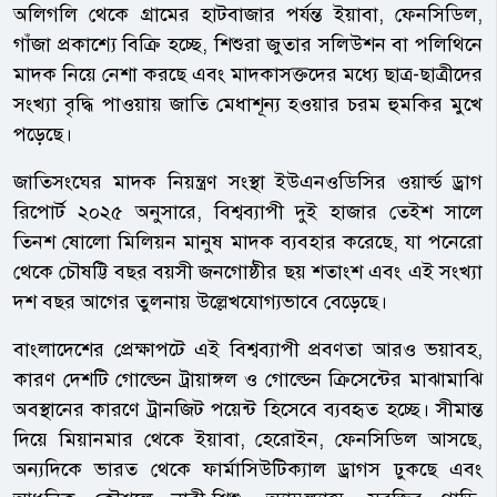
অলিগলি থেকে গ্রামের হাটবাজার পর্যন্ত ইয়াবা, ফেনসিডিল,
গাঁজা প্রকাশ্যে বিক্রি হচ্ছে, শিশুরা জুতার সলিউশন বা পলিথিনে
মাদক নিয়ে নেশা করছে এবং মাদকাসক্তদের মধ্যে ছাত্র-ছাত্রীদের
সংখ্যা বৃদ্ধি পাওয়ায় জাতি মেধাশূন্য হওয়ার চরম হুমকির মুখে
পড়েছে।
জাতিসংঘের মাদক নিয়ন্ত্রণ সংস্থা ইউএনওডিসির ওয়ার্ল্ড ড্রাগ
রিপোর্ট ২০২৫ অনুসারে, বিশ্বব্যাপী দুই হাজার তেইশ সালে
তিনশ ষোলো মিলিয়ন মানুষ মাদক ব্যবহার করেছে, যা পনেরো
থেকে চৌষট্টি বছর বয়সী জনগোষ্ঠীর ছয় শতাংশ এবং এই সংখ্যা
দশ বছর আগের তুলনায় উল্লেখযোগ্যভাবে বেড়েছে।
বাংলাদেশের প্রেক্ষাপটে এই বিশ্বব্যাপী প্রবণতা আরও ভয়াবহ,
কারণ দেশটি গোল্ডেন ট্রায়াঙ্গল ও গোল্ডেন ক্রিসেন্টের মাঝামাঝি
অবস্থানের কারণে ট্রানজিট পয়েন্ট হিসেবে ব্যবহৃত হচ্ছে। সীমান্ত
দিয়ে মিয়ানমার থেকে ইয়াবা, হেরোইন, ফেনসিডিল আসছে,
অন্যদিকে ভারত থেকে ফার্মাসিউটিক্যাল ড্রাগস ঢুকছে এবং