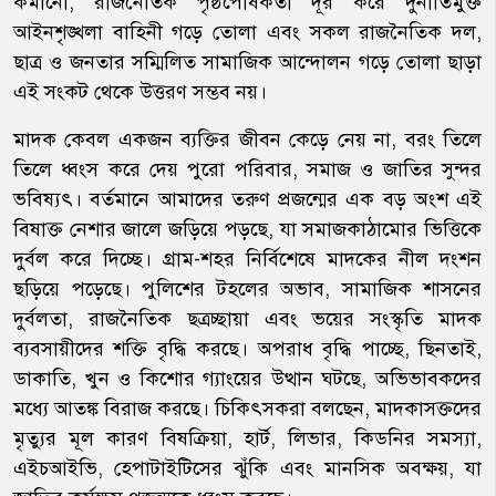
কমানো, রাজনৈতিক পৃষ্ঠপোষকতা দূর করে দুর্নীতিমুক্ত
আইনশৃঙ্খলা বাহিনী গড়ে তোলা এবং সকল রাজনৈতিক দল,
ছাত্র ও জনতার সম্মিলিত সামাজিক আন্দোলন গড়ে তোলা ছাড়া
এই সংকট থেকে উত্তরণ সম্ভব নয়।
মাদক কেবল একজন ব্যক্তির জীবন কেড়ে নেয় না, বরং তিলে
তিলে ধ্বংস করে দেয় পুরো পরিবার, সমাজ ও জাতির সুন্দর
ভবিষ্যৎ। বর্তমানে আমাদের তরুণ প্রজন্মের এক বড় অংশ এই
বিষাক্ত নেশার জালে জড়িয়ে পড়ছে, যা সমাজকাঠামোর ভিত্তিকে
দুর্বল করে দিচ্ছে। গ্রাম-শহর নির্বিশেষে মাদকের নীল দংশন
ছড়িয়ে পড়েছে। পুলিশের টহলের অভাব, সামাজিক শাসনের
দুর্বলতা, রাজনৈতিক ছত্রচ্ছায়া এবং ভয়ের সংস্কৃতি মাদক
ব্যবসায়ীদের শক্তি বৃদ্ধি করছে। অপরাধ বৃদ্ধি পাচ্ছে, ছিনতাই,
ডাকাতি, খুন ও কিশোর গ্যাংয়ের উত্থান ঘটছে, অভিভাবকদের
মধ্যে আতঙ্ক বিরাজ করছে। চিকিৎসকরা বলছেন, মাদকাসক্তদের
মৃত্যুর মূল কারণ বিষক্রিয়া, হার্ট, লিভার, কিডনির সমস্যা,
এইচআইভি, হেপাটাইটিসের ঝুঁকি এবং মানসিক অবক্ষয়, যা