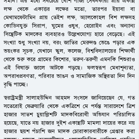
সমান। এর মধ্যে সবচেয়ে বেশি গাঁজা সেবনকারী প্রায় একান্ন
লক্ষ থেকে একাত্তর লক্ষের মতো, তারপর ইয়াবা বা
মেথামফেটামিন প্রায় তেইশ লক্ষ, অ্যালকোহল বিশ লক্ষসহ
কোডিনযুক্ত সিরাপ, ঘুমের ওষুধ, হেরোইন এবং অন্যান্য
সিন্থেটিক মাদকের ব্যবহারও উল্লেখযোগ্য হারে বেড়েছে। এই
সংখ্যা শুধু সংখ্যা নয়, বরং জাতির মেরুদণ্ড ভেঙে পড়ার এক
ভয়ংকর সূচক, যেখানে স্কুল, কলেজ, বিশ্ববিদ্যালয়ের শিক্ষার্থী
থেকে শুরু করে গ্রামের কিশোর, তরুণ-তরুণী এমনকি শিশুরাও
এই বিষাক্ত জালে আটকে পড়ছে। ফলস্বরূপ মেধাশূন্যতা,
অপরাধপ্রবণতা, পরিবার ভাঙন ও সামাজিক অস্থিরতা দিন দিন
বৃদ্ধি পাচ্ছে।
স্বরাষ্ট্রমন্ত্রী সালাহউদ্দিন আহমদ সংসদে জানিয়েছেন যে, গত
সতেরোই ফেব্রুয়ারি থেকে একত্রিশে মে পর্যন্ত সারাদেশে ত্রিশ
হাজার সাতশ চুয়াল্লিশটি মাদকবিরোধী অভিযান পরিচালিত
হয়েছে, যাতে নয় হাজার দুইশ একান্নটি মামলা দায়ের করে নয়
হাজার ছয়শ পঁচাশি জন মাদক চোরাকারবারীকে গ্রেপ্তার করা