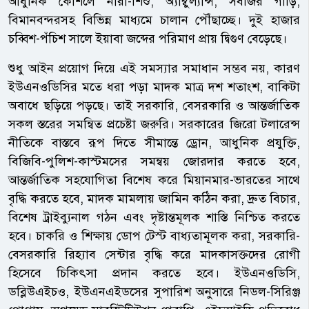
আধুনিক কৌশলে নারী-শিশু, অ্যাম্বুল্যান্স, সবজির গাড়ি,
বিমানবন্দরসহ বিভিন্ন মাধ্যমে চালান পৌঁছাচ্ছে। দুই হাজার
চব্বিশ-পঁচিশ সালে ইয়াবা জব্দের পরিমাণ প্রায় দ্বিগুণ বেড়েছে।
শুধু আইন প্রয়োগ দিয়ে এই সমস্যার সমাধান সম্ভব নয়, কারণ
ইউএনওডিসির মতে ধরা পড়া মাদক মাত্র দশ শতাংশ, বাকিটা
অবাধে ছড়িয়ে পড়ছে। তাই সরকারি, বেসরকারি ও আন্তর্জাতিক
সকল স্তরের সমন্বিত প্রচেষ্টা জরুরি। সরকারের জিরো টলারেন্স
নীতিকে বাস্তবে রূপ দিতে সীমান্তে ড্রোন, আধুনিক প্রযুক্তি,
বিজিবি-পুলিশ-কাস্টমসের সমন্বয় জোরদার করতে হবে,
আন্তর্জাতিক সহযোগিতা বিশেষ করে মিয়ানমার-ভারতের সাথে
বৃদ্ধি করতে হবে, মাদক মামলায় জামিন কঠিন করা, দ্রুত বিচার,
বিশেষ ট্রাইব্যুনাল গঠন এবং দৃষ্টান্তমূলক শাস্তি নিশ্চিত করতে
হবে। চাকরি ও শিক্ষায় ডোপ টেস্ট বাধ্যতামূলক করা, সরকারি-
বেসরকারি রিহ্যাব সেন্টার বৃদ্ধি করে মাদকাসক্তদের রোগী
হিসেবে চিকিৎসা প্রদান করতে হবে। ইউএনওডিসি,
ডব্লিউএইচও, ইউএনএইডসের সুপারিশ অনুসারে নিডল-সিরিঞ্জ