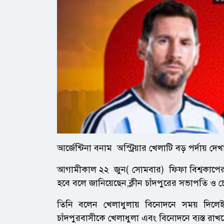
আর্জেন্টিনা বনাম অস্ট্রিয়ার খেলাটি বড় পর্দায়
আগামীকাল ২২ জুন( সোমবার) ফিফা বিশ্বকাপের
হবে বলে জানিয়েছেন,ক্লীন চাঁদপুরের সভাপতি ও
তিনি বলেন খেলাধুলায় বিনোদনে সময় দিলেই
চাঁদপুরবাসীকে খেলাধুলা এবং বিনোদনে ব্যস্ত রাখতে