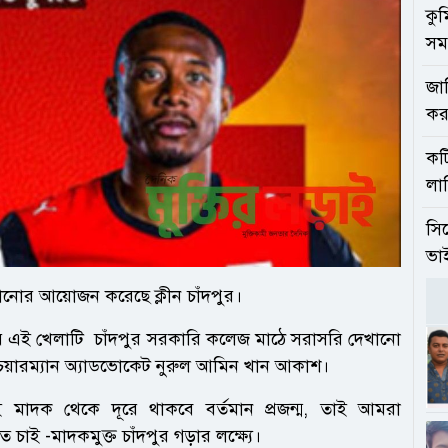
কুম
সমর
জার
কর
কট
লাঠ
সিল
ভা
 দেখানোর আয়োজন করেছে ক্লীন চাঁদপুর।
 এই খেলাটি চাঁদপুর সরকারি কলেজ মাঠে সরাসরি দেখানো
 চেয়ারম্যান অ্যাডভোকেট নুরুল আমিন খান আকাশ।
 মাদক থেকে দূরে থাকবে বর্তমান প্রজন্ম, তাই আমরা
 চাই -মাদকমুক্ত চাঁদপুর গড়ার লক্ষ্যে।