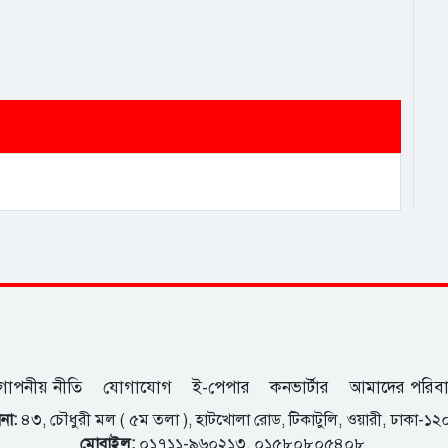
োপনীয় নীতি
যোগাযোগ
ই-পেপার
কনভার্টার
আমাদের পরিব
না:
৪৩, চৌধুরী মল ( ৫ম তলা ), হাটখোলা রোড, টিকাটুলি, ওয়ারী, ঢাকা-১
মোবাইল:
০১৭১১-৯৬০২১৩, ০১৫৮০৮০৫৪০৮