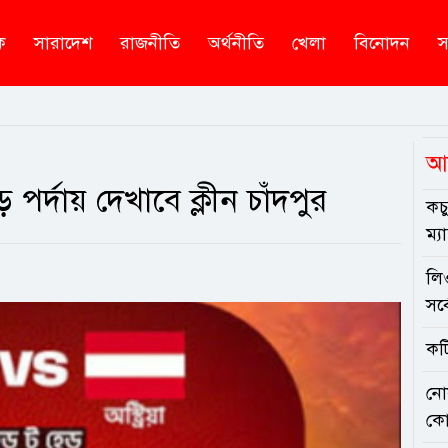
ক
সারাদেশ
রাজনীতি
অর্থনীতি
খেলা
বিনোদন
স
আ
ড় পর্দায় দেখাবে ক্লীন চাঁদপুর
কচ
ম্য
লি
সর্
কটি
নো
কো