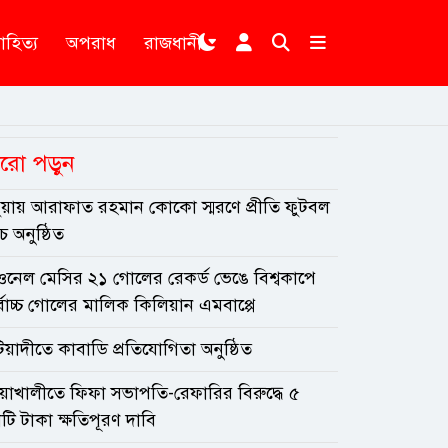
াহিত্য
অপরাধ
রাজধানী
রো পড়ুন
ুয়ায় আরাফাত রহমান কোকো স্মরণে প্রীতি ফুটবল
াচ অনুষ্ঠিত
ওনেল মেসির ২১ গোলের রেকর্ড ভেঙে বিশ্বকাপে
বোচ্চ গোলের মালিক কিলিয়ান এমবাপ্পে
য়াদীতে কাবাডি প্রতিযোগিতা অনুষ্ঠিত
য়াখালীতে ফিফা সভাপতি-রেফারির বিরুদ্ধে ৫
টি টাকা ক্ষতিপূরণ দাবি