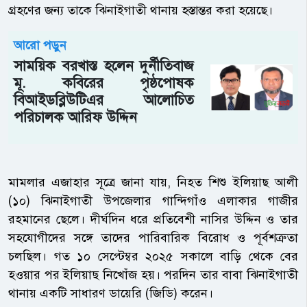
গ্রহণের জন্য তাকে ঝিনাইগাতী থানায় হস্তান্তর করা হয়েছে।
আরো পড়ুন
সাময়িক বরখাস্ত হলেন দুর্নীতিবাজ
মূ. কবিরের পৃষ্ঠপোষক
বিআইডব্লিউটিএর আলোচিত
পরিচালক আরিফ উদ্দিন
মামলার এজাহার সূত্রে জানা যায়, নিহত শিশু ইলিয়াছ আলী
(১০) ঝিনাইগাতী উপজেলার গান্দিগাঁও এলাকার গাজীর
রহমানের ছেলে। দীর্ঘদিন ধরে প্রতিবেশী নাসির উদ্দিন ও তার
সহযোগীদের সঙ্গে তাদের পারিবারিক বিরোধ ও পূর্বশত্রুতা
চলছিল। গত ১০ সেপ্টেম্বর ২০২৫ সকালে বাড়ি থেকে বের
হওয়ার পর ইলিয়াছ নিখোঁজ হয়। পরদিন তার বাবা ঝিনাইগাতী
থানায় একটি সাধারণ ডায়েরি (জিডি) করেন।