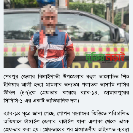
শেরপুর জেলার ঝিনাইগাতী উপজেলার বহুল আলোচিত শিশু
ইলিয়াছ আলী হত্যা মামলার অন্যতম পলাতক আসামি নাসির
উদ্দিন (৪৭)কে গ্রেফতার করেছে র‌্যাব-১৪, জামালপুরের
সিপিসি-১ এর একটি আভিযানিক দল।
র‌্যাব-১৪ সূত্রে জানা গেছে, গোপন সংবাদের ভিত্তিতে পরিচালিত
অভিযানে টাঙ্গাইল জেলার ঘাটাইল থানা এলাকা থেকে তাকে
গ্রেফতার করা হয়। গ্রেফতারের পর প্রয়োজনীয় আইনগত ব্যবস্থা