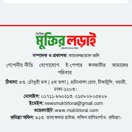
সম্পাদক ও প্রকাশক:
কামরুজ্জামান জনি
গোপনীয় নীতি
যোগাযোগ
ই-পেপার
কনভার্টার
আমাদের
পরিবার
ঠিকানা:
৪৩, চৌধুরী মল ( ৫ম তলা ), হাটখোলা রোড, টিকাটুলি, ওয়ারী,
ঢাকা-১২০৩।
মোবাইল:
০১৭১১-৯৬০২১৩, ০১৫৮০৮০৫৪০৮
ইমেইল:
newsmuktirlorai@gmail.com
ওয়েবসাইট:
www.muktirlorai.com
কুমিল্লা অফিস:
৯১৩, তালুকদার হাউজ, দক্ষিণ বাগিচাগাঁও, কুমিল্লা।