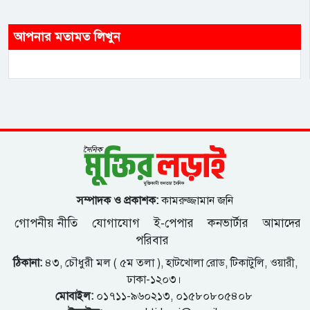
আপনার মতামত লিখুন
সম্পাদক ও প্রকাশক:
কামরুজ্জামান জনি
গোপনীয় নীতি
যোগাযোগ
ই-পেপার
কনভার্টার
আমাদের
পরিবার
ঠিকানা:
৪৩, চৌধুরী মল ( ৫ম তলা ), হাটখোলা রোড, টিকাটুলি, ওয়ারী,
ঢাকা-১২০৩।
মোবাইল:
০১৭১১-৯৬০২১৩, ০১৫৮০৮০৫৪০৮