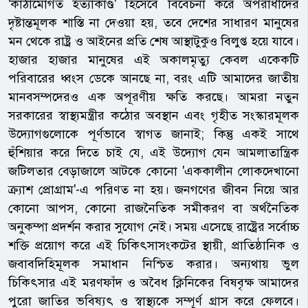
'কাঠামোগত হত্যাকাণ্ড' হিসেবে বিবেচনা করে অপরাধীদের
দৃষ্টান্তমূলক শাস্তি না দেওয়া হয়, তবে দেশের সাধারণ মানুষের
মন থেকে রাষ্ট্র ও আইনের প্রতি শেষ আস্থাটুকুও বিলুপ্ত হয়ে যাবে।
হাজার হাজার মানুষের এই অকালমৃত্যু কেবল একেকটি
পরিবারের ধ্বংস ডেকে আনছে না, বরং এটি আমাদের জাতীয়
মানবসম্পদেরও এক অপূরণীয় ক্ষতি করছে। আমরা নতুন
সরকারের স্বাস্থ্যমন্ত্রীর কঠোর অবস্থান এবং গৃহীত সংস্কারমূলক
উদ্যোগগুলোকে পূর্ণভাবে স্বাগত জানাই; কিন্তু একই সাথে
হুঁশিয়ার করে দিতে চাই যে, এই উদ্যোগ যেন আমলাতান্ত্রিক
জটিলতার বেড়াজালে আটকে কোনো 'এককালীন লোকদেখানো
ক্র্যাশ প্রোগ্রাম'-এ পরিণত না হয়। জনগণের জীবন নিয়ে আর
কোনো আপস, কোনো রাজনৈতিক সমীকরণ বা অর্থনৈতিক
অনুকম্পা প্রদর্শন করার সুযোগ নেই। সময় এসেছে রাষ্ট্রের সর্বোচ্চ
শক্তি প্রয়োগ করে এই চিকিৎসাসংকটের স্থায়ী, প্রাতিষ্ঠানিক ও
জবাবদিহিমূলক সমাধান নিশ্চিত করার। অন্যথায় ভুল
চিকিৎসার এই মরণফাঁদ ও অবৈধ ক্লিনিকের বিষবৃক্ষ আমাদের
পুরো জাতির ভবিষ্যৎ ও স্বাস্থ্যকে সম্পূর্ণ গ্রাস করে ফেলবে।