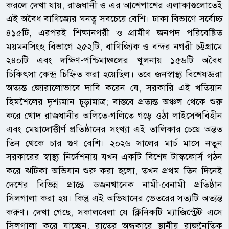
করলে দেখা যায়, রাজধানী ও এর আশেপাশের এলাকাগুলোতেই
এই অবৈধ বাণিজ্যের ঘনত্ব সবচেয়ে বেশি। ঢাকা বিভাগে সর্বোচ্চ
৪১৫টি, এরপরই শিক্ষানগরী ও গ্রামীণ জনপদ পরিবেষ্টিত
ময়মনসিংহ বিভাগে ২৫২টি, বাণিজ্যিক ও বন্দর নগরী চট্টগ্রামে
২৪০টি এবং দক্ষিণ-পশ্চিমাঞ্চলের খুলনায় ১৫৬টি অবৈধ
চিকিৎসা কেন্দ্র চিহ্নিত করা হয়েছিল। তবে জনস্বাস্থ্য বিশেষজ্ঞরা
অত্যন্ত জোরালোভাবে দাবি করেন যে, সরকারি এই খতিয়ান
হিমশৈলের দৃশ্যমান চূড়ামাত্র; বাস্তবে প্রত্যন্ত অঞ্চল থেকে শুরু
করে খোদ রাজধানীর অলিতে-গলিতে গড়ে ওঠা লাইসেন্সবিহীন
এবং মেয়াদোত্তীর্ণ প্রতিষ্ঠানের সংখ্যা এই তালিকার চেয়ে অন্তত
তিন থেকে চার গুণ বেশি। ২০২৬ সালের মার্চ মাসে নতুন
সরকারের স্বাস্থ্য নির্দেশনায় যখন একটি বিশেষ টাস্কফোর্স গঠন
করে ঝটিকা অভিযান শুরু করা হলো, তখন প্রথম তিন দিনেই
দেশের বিভিন্ন প্রান্তে ডজনখানেক নামী-বেনামী প্রতিষ্ঠান
সিলগালা করা হয়। কিন্তু এই অভিযানের ভেতরের সত্যটি অত্যন্ত
করুণ। দেখা গেছে, সকালবেলা যে ক্লিনিকটি ম্যাজিস্ট্রেট এসে
সিলগালা করে যাচ্ছেন, রাতের অন্ধকারে স্থানীয় রাজনৈতিক