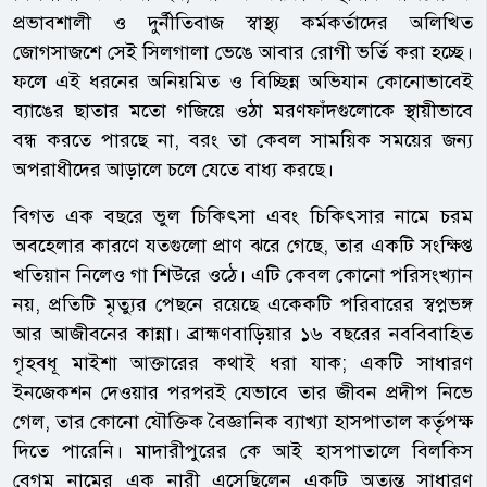
প্রভাবশালী ও দুর্নীতিবাজ স্বাস্থ্য কর্মকর্তাদের অলিখিত
জোগসাজশে সেই সিলগালা ভেঙে আবার রোগী ভর্তি করা হচ্ছে।
ফলে এই ধরনের অনিয়মিত ও বিচ্ছিন্ন অভিযান কোনোভাবেই
ব্যাঙের ছাতার মতো গজিয়ে ওঠা মরণফাঁদগুলোকে স্থায়ীভাবে
বন্ধ করতে পারছে না, বরং তা কেবল সাময়িক সময়ের জন্য
অপরাধীদের আড়ালে চলে যেতে বাধ্য করছে।
বিগত এক বছরে ভুল চিকিৎসা এবং চিকিৎসার নামে চরম
অবহেলার কারণে যতগুলো প্রাণ ঝরে গেছে, তার একটি সংক্ষিপ্ত
খতিয়ান নিলেও গা শিউরে ওঠে। এটি কেবল কোনো পরিসংখ্যান
নয়, প্রতিটি মৃত্যুর পেছনে রয়েছে একেকটি পরিবারের স্বপ্নভঙ্গ
আর আজীবনের কান্না। ব্রাহ্মণবাড়িয়ার ১৬ বছরের নববিবাহিত
গৃহবধূ মাইশা আক্তারের কথাই ধরা যাক; একটি সাধারণ
ইনজেকশন দেওয়ার পরপরই যেভাবে তার জীবন প্রদীপ নিভে
গেল, তার কোনো যৌক্তিক বৈজ্ঞানিক ব্যাখ্যা হাসপাতাল কর্তৃপক্ষ
দিতে পারেনি। মাদারীপুরের কে আই হাসপাতালে বিলকিস
বেগম নামের এক নারী এসেছিলেন একটি অত্যন্ত সাধারণ