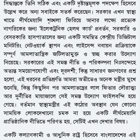
সিদ্ধান্তকে তিনি সঠিক এবং একটি দৃষ্টান্তমূলক পদক্ষেপ হিসেবে
উল্লেখ করে অন্য সবাইকে সতর্ক করেছেন। সরকার এখন স্বাস্থ্য
খাতে দীর্ঘমেয়াদি শৃঙ্খলা ফিরিয়ে আনার লক্ষ্যে প্রত্যেক
নাগরিকের জন্য 'ইলেকট্রনিক হেলথ কার্ড' প্রবর্তন, সরকারি ও
বেসরকারি হাসপাতালের জন্য একটি সমন্বিত কেন্দ্রীয় ডিজিটাল
মনিটরিং নেটওয়ার্ক স্থাপন এবং লাইসেন্স নবায়ন প্রক্রিয়াকে
সম্পূর্ণ আমলাতান্ত্রিক জটিলতামুক্ত ও স্বচ্ছ করার উদ্যোগ
নিয়েছে। সরকারের এই সমস্ত নীতি ও পরিকল্পনা নিঃসন্দেহে
অত্যন্ত সময়োপযোগী এবং দূরদর্শী; কিন্তু সাধারণ জনগণের প্রশ্ন
হলো, এই ধরনের প্রতিশ্রুতি আমরা অতীতেও অনেক মন্ত্রীর মুখে
শুনেছি, কিন্তু কিছুদিন পর আমলাতন্ত্রের লাল ফিতার দৌরাত্ম্য
আর দুর্নীতির মায়াজালে সেই সমস্ত উদ্যোগ ফাইলবন্দি হয়ে
গেছে। বর্তমান স্বাস্থ্যমন্ত্রীর এই কঠোর অবস্থান যেন কোনো
সাময়িক লোকদেখানো চমক না হয়ে একটি দীর্ঘমেয়াদি
প্রাতিষ্ঠানিক নীতিতে পরিণত হয়, সেটিই এখন দেখার বিষয়।
একটি কল্যাণকামী ও আধুনিক রাষ্ট্র হিসেবে বাংলাদেশের এই