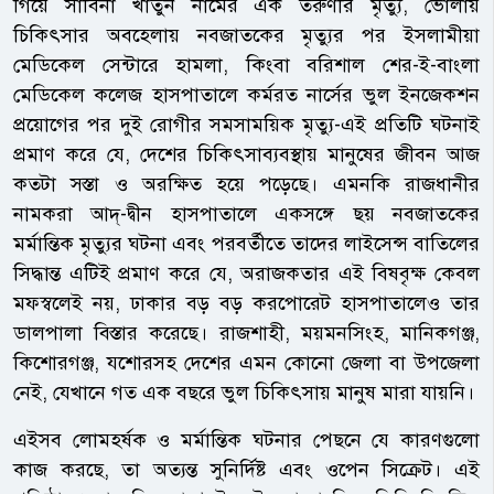
গিয়ে সাবিনা খাতুন নামের এক তরুণীর মৃত্যু, ভোলায়
চিকিৎসার অবহেলায় নবজাতকের মৃত্যুর পর ইসলামীয়া
মেডিকেল সেন্টারে হামলা, কিংবা বরিশাল শের-ই-বাংলা
মেডিকেল কলেজ হাসপাতালে কর্মরত নার্সের ভুল ইনজেকশন
প্রয়োগের পর দুই রোগীর সমসাময়িক মৃত্যু-এই প্রতিটি ঘটনাই
প্রমাণ করে যে, দেশের চিকিৎসাব্যবস্থায় মানুষের জীবন আজ
কতটা সস্তা ও অরক্ষিত হয়ে পড়েছে। এমনকি রাজধানীর
নামকরা আদ্-দ্বীন হাসপাতালে একসঙ্গে ছয় নবজাতকের
মর্মান্তিক মৃত্যুর ঘটনা এবং পরবর্তীতে তাদের লাইসেন্স বাতিলের
সিদ্ধান্ত এটিই প্রমাণ করে যে, অরাজকতার এই বিষবৃক্ষ কেবল
মফস্বলেই নয়, ঢাকার বড় বড় করপোরেট হাসপাতালেও তার
ডালপালা বিস্তার করেছে। রাজশাহী, ময়মনসিংহ, মানিকগঞ্জ,
কিশোরগঞ্জ, যশোরসহ দেশের এমন কোনো জেলা বা উপজেলা
নেই, যেখানে গত এক বছরে ভুল চিকিৎসায় মানুষ মারা যায়নি।
এইসব লোমহর্ষক ও মর্মান্তিক ঘটনার পেছনে যে কারণগুলো
কাজ করছে, তা অত্যন্ত সুনির্দিষ্ট এবং ওপেন সিক্রেট। এই