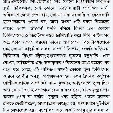
প্রতিষ্ঠানগুলোর সিংহভাগেরই নেই কোনো বিএমডিসি নিবন্ধিত
স্থায়ী চিকিৎসক, নেই কোনো ডিপ্লোমাধারী প্রশিক্ষিত নার্স।
অধিকাংশ ক্ষেত্রে দেখা যায়, কোনো এক সরকারি বা বেসরকারি
হাসপাতালের ওয়ার্ড বয়, আয়া অথবা ওটি বয়রা নিজেদের
নামের আগে 'ডাক্তার' পদবি বসিয়ে কিংবা অন্য কোনো
চিকিৎসকের রেজিস্ট্রেশন নম্বর জালিয়াতি করে দিব্যি জটিল সব
অস্ত্রোপচার সম্পন্ন করছে। তাদের ওপারেশন থিয়েটারগুলোতে
নেই কোনো আধুনিক লাইফ সাপোর্ট সিস্টেম, জরুরি অক্সিজেন
সিলিন্ডার কিংবা জীবাণুমুক্তকরণের ন্যূনতম যন্ত্রপাতি। এক
নোংরা, স্যাঁতসেঁতে এবং অস্বাস্থ্যকর পরিবেশের মধ্যে বছরের পর
বছর ধরে চলছে এই বাণিজ্য। যখনই কোনো ভুল চিকিৎসার
কারণে রোগীর অবস্থা আশঙ্কাজনক হয়, তখন ক্লিনিক কর্তৃপক্ষ
রোগীকে লাইফ সাপোর্টের নামে মৃতদেহ অ্যাম্বুলেন্সে তুলে দিয়ে
অন্য কোনো বড় হাসপাতালে রেফার করে দেয়, যাতে মৃত্যুর দায়
তাদের ওপর না বর্তায়। মৃত্যুর খবর ছড়িয়ে পড়লে স্বজনরা
ক্ষোভে ফেটে পড়েন, হাসপাতাল ভাঙচুর হয়, গণমাধ্যমে দুই-তিন
দিন লেখালেখি হয় এবং পুলিশ এসে একটি অপমৃত্যুর মামলা বা