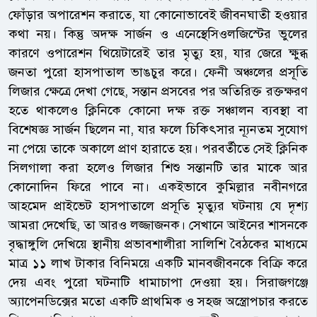
ফোঁড়ার অপারেশন করাতে, যা কোনোভাবেই জীবনঘাতী হওয়ার
কথা নয়। কিন্তু অদক্ষ সার্জন ও এনেস্থেসিওলজিস্টের ভুলের
কারণে ওপারেশন থিয়েটারেই তার মৃত্যু হয়, যার জেরে ক্ষুব্ধ
জনতা পুরো হাসপাতাল ভাঙচুর করে। ফেনী অঞ্চলের প্রসূতি
লিজার ক্ষেত্রে দেখা গেছে, সন্তান প্রসবের পর অতিরিক্ত রক্তক্ষরণ
হতে থাকলেও ক্লিনিকে কোনো দক্ষ রক্ত সঞ্চালন ব্যবস্থা বা
বিশেষজ্ঞ সার্জন ছিলেন না, যার ফলে চিকিৎসার ন্যূনতম সুযোগ
না পেয়ে তাকে অকালে প্রাণ হারাতে হয়। পরবর্তীতে সেই ক্লিনিক
সিলগালা করা হলেও লিজার শিশু সন্তানটি তার মাকে আর
কোনোদিন ফিরে পাবে না। একইভাবে কুমিল্লার নবীনগরে
আহমেদ প্রাইভেট হাসপাতালে প্রসূতি মৃত্যুর ঘটনায় যে দৃশ্য
আমরা দেখেছি, তা আরও লজ্জাজনক। সেখানে আইনের শাসনকে
বৃদ্ধাঙ্গুলি দেখিয়ে স্থানীয় প্রভাবশালীরা সালিশি বৈঠকের মাধ্যমে
মাত্র ১১ লাখ টাকার বিনিময়ে একটি মানবজীবনকে বিক্রি করে
দেয় এবং পুরো ঘটনাটি ধামাচাপা দেওয়া হয়। সিরাজগঞ্জে
অ্যাপেনডিক্সের মতো একটি প্রাথমিক ও সহজ অস্ত্রোপচার করতে