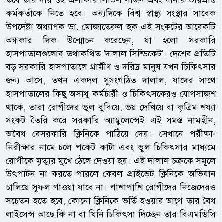
তবে তার দায় ওই এলাকার সিভিল সার্জন এবং থানার ভারপ্রাপ্ত
কর্মকর্তাকে নিতে হবে। অন্যদিকে বিশ্ব স্বাস্থ্য সংস্থার সাবেক
উপদেষ্টা অধ্যাপক ডা. মোজাতেরুল হক এই সংকটের আরেকটি
অন্ধকার দিক উন্মোচন করেছেন, যা হলো সরকারি
হাসপাতালগুলোর তথাকথিত 'দালাল সিন্ডিকেট'। দেশের প্রতিটি
বড় সরকারি হাসপাতালে গ্রামীণ ও দরিদ্র মানুষ যখন চিকিৎসার
জন্য আসে, তখন একদল সুসংগঠিত দালাল, যাদের সাথে
হাসপাতালের কিছু অসাধু কর্মচারী ও চিকিৎসকেরও যোগসাজশ
থাকে, তারা রোগীদের ভুল বুঝিয়ে, ভয় দেখিয়ে বা কৃত্রিম শয্যা
সংকট তৈরি করে সরকারি অ্যাম্বুলেন্সেই এই সমস্ত নামহীন,
অবৈধ বেসরকারি ক্লিনিকে পাঠিয়ে দেয়। সেখানে পরীক্ষা-
নিরীক্ষার নামে চলে পকেট কাটা এবং ভুল চিকিৎসার মাধ্যমে
রোগীকে মৃত্যুর মুখে ঠেলে দেওয়া হয়। এই দালাল চক্রকে সমূলে
উৎপাটন না করতে পারলে কেবল প্রাইভেট ক্লিনিকে অভিযান
চালিয়ে সুফল পাওয়া যাবে না। পাশাপাশি রোগীদের নিজেদেরও
সচেতন হতে হবে, কোনো ক্লিনিকে ভর্তি হওয়ার আগে তার বৈধ
লাইসেন্স আছে কি না বা যিনি চিকিৎসা দিচ্ছেন তার বিএমডিসি