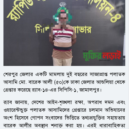
শেরপুর জেলার একটি মামলায় দুই বছরের সাজাপ্রাপ্ত পলাতক
আসামি মো. বারেক আলী (৫০)কে ঢাকা জেলার আশুলিয়া থেকে
গ্রেপ্তার করেছে র‌্যাব-১৪-এর সিপিসি-১, জামালপুর।
র‌্যাব জানায়, দেশের আইন-শৃঙ্খলা রক্ষা, অপরাধ দমন এবং
ওয়ারেন্টভুক্ত পলাতক আসামিদের গ্রেপ্তারে চলমান অভিযানের
অংশ হিসেবে গোপন সংবাদের ভিত্তিতে তথ্যপ্রযুক্তির সহায়তায়
বারেক আলীর অবস্থান শনাক্ত করা হয়। এরই ধারাবাহিকতা