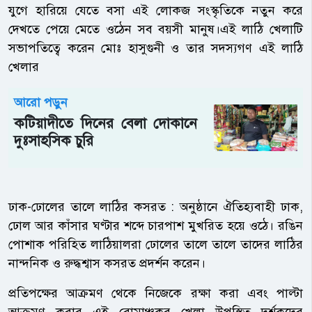
যুগে হারিয়ে যেতে বসা এই লোকজ সংস্কৃতিকে নতুন করে
দেখতে পেয়ে মেতে ওঠেন সব বয়সী মানুষ।এই লাঠি খেলাটি
সভাপতিত্বে করেন মোঃ হাসুগুনী ও তার সদস্যগণ এই লাঠি
খেলার
আরো পড়ুন
কটিয়াদীতে দিনের বেলা দোকানে
দুঃসাহসিক চুরি
ঢাক-ঢোলের তালে লাঠির কসরত : অনুষ্ঠানে ঐতিহ্যবাহী ঢাক,
ঢোল আর কাঁসার ঘণ্টার শব্দে চারপাশ মুখরিত হয়ে ওঠে। রঙিন
পোশাক পরিহিত লাঠিয়ালরা ঢোলের তালে তালে তাদের লাঠির
নান্দনিক ও রুদ্ধশ্বাস কসরত প্রদর্শন করেন।
প্রতিপক্ষের আক্রমণ থেকে নিজেকে রক্ষা করা এবং পাল্টা
আক্রমণ করার এই রোমাঞ্চকর খেলা উপস্থিত দর্শকদের