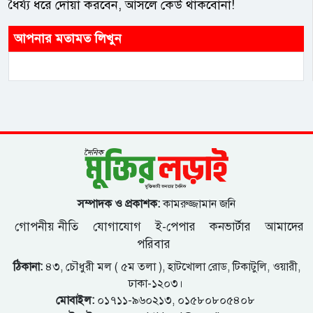
ধৈর্য্য ধরে দোয়া করবেন, আসলে কেউ থাকবোনা!
আপনার মতামত লিখুন
সম্পাদক ও প্রকাশক:
কামরুজ্জামান জনি
গোপনীয় নীতি
যোগাযোগ
ই-পেপার
কনভার্টার
আমাদের
পরিবার
ঠিকানা:
৪৩, চৌধুরী মল ( ৫ম তলা ), হাটখোলা রোড, টিকাটুলি, ওয়ারী,
ঢাকা-১২০৩।
মোবাইল:
০১৭১১-৯৬০২১৩, ০১৫৮০৮০৫৪০৮