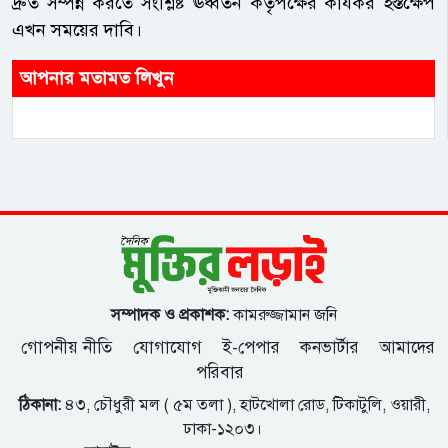
দ্রুত সম্পন্ন করতে সংশ্লিষ্ট ঊর্ধ্বতন কর্তৃপক্ষের কার্যকর হস্তক্ষেপ
এখন সময়ের দাবি।
আপনার মতামত লিখুন
সম্পাদক ও প্রকাশক:
কামরুজ্জামান জনি
গোপনীয় নীতি
যোগাযোগ
ই-পেপার
কনভার্টার
আমাদের
পরিবার
ঠিকানা:
৪৩, চৌধুরী মল ( ৫ম তলা ), হাটখোলা রোড, টিকাটুলি, ওয়ারী,
ঢাকা-১২০৩।