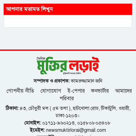
আপনার মতামত লিখুন
সম্পাদক ও প্রকাশক:
কামরুজ্জামান জনি
গোপনীয় নীতি
যোগাযোগ
ই-পেপার
কনভার্টার
আমাদের
পরিবার
ঠিকানা:
৪৩, চৌধুরী মল ( ৫ম তলা ), হাটখোলা রোড, টিকাটুলি, ওয়ারী,
ঢাকা-১২০৩।
মোবাইল:
০১৭১১-৯৬০২১৩, ০১৫৮০৮০৫৪০৮
ইমেইল:
newsmuktirlorai@gmail.com