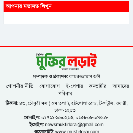
আপনার মতামত লিখুন
সম্পাদক ও প্রকাশক:
কামরুজ্জামান জনি
গোপনীয় নীতি
যোগাযোগ
ই-পেপার
কনভার্টার
আমাদের
পরিবার
ঠিকানা:
৪৩, চৌধুরী মল ( ৫ম তলা ), হাটখোলা রোড, টিকাটুলি, ওয়ারী,
ঢাকা-১২০৩।
মোবাইল:
০১৭১১-৯৬০২১৩, ০১৫৮০৮০৫৪০৮
ইমেইল:
newsmuktirlorai@gmail.com
ওয়েবসাইট:
www.muktirlorai.com