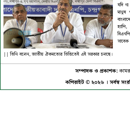
যদি না
মানুষ
বাংলাদ
হ্যাপি
বিএনপ
সাবেক চ
||
তিনি বলেন, জাতীয় ঐকমত্যের ভিত্তিতেই এই সরকার চলছে।
সম্পাদক ও প্রকাশক:
কামরু
কপিরাইট © ২০২৬ । সর্বস্ব সংরক