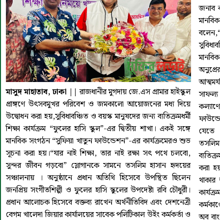
জনাব ক
মানবিক
বলেন,
সুবিধা
মানবিক
অনুপ্র
আত্মমর
মাসুদ মাহাতাব, ঢাকা ||
রাজধানীর মুগদায় জে.এস গ্রামার হাইস্কুল
সাফল্
প্রাঙ্গণে উৎসবমুখর পরিবেশ ও জমকালো আয়োজনের মধ্য দিয়ে
কল্যাণ
উদ্বোধন করা হয়,সুবিধাবঞ্চিত ও বয়স্ক মানুষদের জন্য ব্যতিক্রমধর্মী
ফাউন্ড
শিক্ষা কার্যক্রম “ফুলের হাসি স্কুল”-এর দ্বিতীয় শাখা। একই সঙ্গে
যেতে চ
মানবিক সংগঠন “সুফিয়া খাতুন ফাউন্ডেশন”-এর কার্যক্রমেরও শুভ
তসলিম 
সূচনা করা হয়।“যার নাই শিক্ষা, তার নাই রক্ষা সৎ পথে চলবো,
ব্যতিক্
সুন্দর জীবন গড়বো” স্লোগানকে সামনে তসলিম হাসান হৃদয়ের
করা হয়
সঞ্চালনায় । অনুষ্ঠানে প্রধান অতিথি হিসেবে উপস্থিত ছিলেন
থাকার 
জনপ্রিয় সংগীতশিল্পী ও ফুলের হাসি স্কুলের উপদেষ্টা রবি চৌধুরী।
কার্যক
প্রধান আলোচক হিসেবে বক্তব্য রাখেন অর্থনীতিবিদ এবং দেশনেত্রী
কর্মকা
বেগম খালেদা জিয়ার কার্যালয়ের সাবেক পলিটিকাল উইং কর্মকর্তা ও
অব বাং