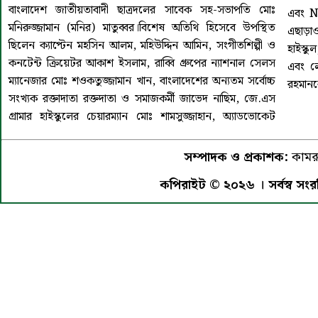
বাংলাদেশ জাতীয়তাবাদী ছাত্রদলের সাবেক সহ-সভাপতি মোঃ
এবং N
মনিরুজ্জামান (মনির) মাতুব্বর।বিশেষ অতিথি হিসেবে উপস্থিত
এছাড়াও 
ছিলেন ক্যাপ্টেন মহসিন আলম, মহিউদ্দিন আমিন, সংগীতশিল্পী ও
হাইস্ক
কনটেন্ট ক্রিয়েটর আকাশ ইসলাম, রাব্বি গ্রুপের ন্যাশনাল সেলস
এবং লে
ম্যানেজার মোঃ শওকতুজ্জামান খান, বাংলাদেশের অন্যতম সর্বোচ্চ
রহমানক
সংখ্যক রক্তাদাতা রক্তদাতা ও সমাজকর্মী জাভেদ নাছিম, জে.এস
গ্রামার হাইস্কুলের চেয়ারম্যান মোঃ শামসুজ্জাহান, অ্যাডভোকেট
সম্পাদক ও প্রকাশক:
কামরু
কপিরাইট © ২০২৬ । সর্বস্ব সংরক