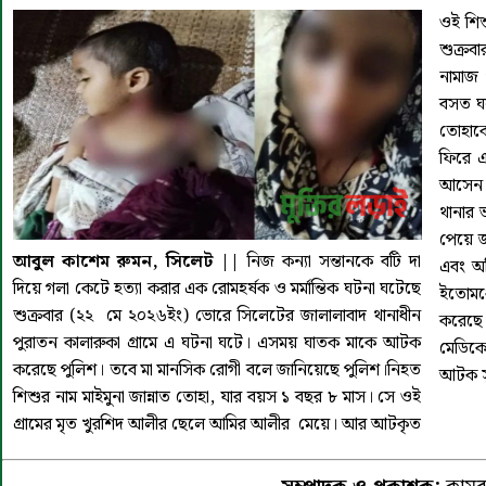
ওই শিশু
শুক্র
নামাজ 
বসত ঘর
তোহাক
ফিরে এ
আসেন।ব
থানার ভ
পেয়ে জ
আবুল কাশেম রুমন, সিলেট ||
নিজ কন্যা সন্তানকে বটি দা
এবং অভ
দিয়ে গলা কেটে হত্যা করার এক রোমহর্ষক ও মর্মান্তিক ঘটনা ঘটেছে
ইতোমধ্
শুক্রবার (২২ মে ২০২৬ইং) ভোরে সিলেটের জালালাবাদ থানাধীন
করেছে
পুরাতন কালারুকা গ্রামে এ ঘটনা ঘটে। এসময় ঘাতক মাকে আটক
মেডিকে
করেছে পুলিশ। তবে মা মানসিক রোগী বলে জানিয়েছে পুলিশ।নিহত
আটক সু
শিশুর নাম মাইমুনা জান্নাত তোহা, যার বয়স ১ বছর ৮ মাস। সে ওই
গ্রামের মৃত খুরশিদ আলীর ছেলে আমির আলীর মেয়ে। আর আটকৃত