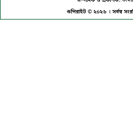
সম্পাদক ও প্রকাশক:
কামরু
কপিরাইট © ২০২৬ । সর্বস্ব সংরক