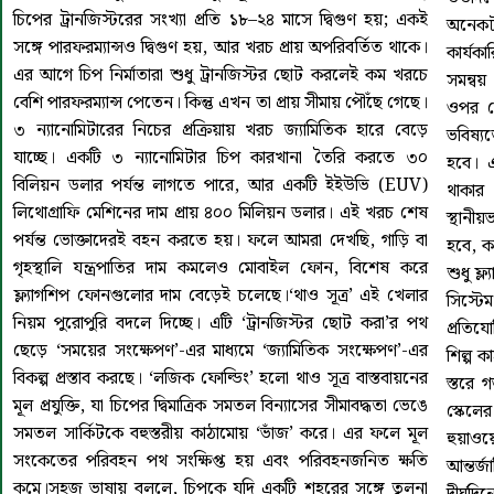
চিপের ট্রানজিস্টরের সংখ্যা প্রতি ১৮–২৪ মাসে দ্বিগুণ হয়; একই
অনেকট
সঙ্গে পারফরম্যান্সও দ্বিগুণ হয়, আর খরচ প্রায় অপরিবর্তিত থাকে।
কার্যক
এর আগে চিপ নির্মাতারা শুধু ট্রানজিস্টর ছোট করলেই কম খরচে
সমন্বয়
বেশি পারফরম্যান্স পেতেন। কিন্তু এখন তা প্রায় সীমায় পৌঁছে গেছে।
ওপর জ
৩ ন্যানোমিটারের নিচের প্রক্রিয়ায় খরচ জ্যামিতিক হারে বেড়ে
ভবিষ্য
যাচ্ছে। একটি ৩ ন্যানোমিটার চিপ কারখানা তৈরি করতে ৩০
হবে। এ
বিলিয়ন ডলার পর্যন্ত লাগতে পারে, আর একটি ইইউভি (EUV)
থাকার
লিথোগ্রাফি মেশিনের দাম প্রায় ৪০০ মিলিয়ন ডলার। এই খরচ শেষ
স্থানীয়
পর্যন্ত ভোক্তাদেরই বহন করতে হয়। ফলে আমরা দেখছি, গাড়ি বা
হবে, ক
গৃহস্থালি যন্ত্রপাতির দাম কমলেও মোবাইল ফোন, বিশেষ করে
শুধু ফ্
ফ্ল্যাগশিপ ফোনগুলোর দাম বেড়েই চলেছে।‘থাও সূত্র’ এই খেলার
সিস্ট
নিয়ম পুরোপুরি বদলে দিচ্ছে। এটি ‘ট্রানজিস্টর ছোট করা’র পথ
প্রতিয
ছেড়ে ‘সময়ের সংক্ষেপণ’-এর মাধ্যমে ‘জ্যামিতিক সংক্ষেপণ’-এর
শিল্প ক
বিকল্প প্রস্তাব করছে। ‘লজিক ফোল্ডিং’ হলো থাও সূত্র বাস্তবায়নের
স্তরে 
মূল প্রযুক্তি, যা চিপের দ্বিমাত্রিক সমতল বিন্যাসের সীমাবদ্ধতা ভেঙে
স্কেলে
সমতল সার্কিটকে বহুস্তরীয় কাঠামোয় ‘ভাঁজ’ করে। এর ফলে মূল
হুয়াওয়
সংকেতের পরিবহন পথ সংক্ষিপ্ত হয় এবং পরিবহনজনিত ক্ষতি
আন্তর্
কমে।সহজ ভাষায় বললে, চিপকে যদি একটি শহরের সঙ্গে তুলনা