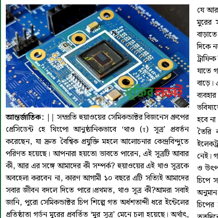
যে আর 
মুরের 
বাড়াতে
দিকে ন
ট্রাফি
যাতে গ
বাড়ে। 
ব্যবহা
ভবিষ্যত
আন্তর্জাতিক: ||
সম্প্রতি হুয়াওয়ের সেমিকন্ডাক্টর বিজনেস গ্রুপের
হবে না।
প্রেসিডেন্ট হে থিংপো আনুষ্ঠানিকভাবে ‘থাও (τ) সূত্র’ প্রবর্তন
তৈরি 
করেছেন, যা দ্রুত বৈশ্বিক প্রযুক্তি মহলে আলোচনার কেন্দ্রবিন্দুতে
ইলেকট্
পরিণত হয়েছে। আপনারা হয়তো ভাবতে পারেন, এই সূত্রটি আবার
নেই। গ
কী, আর এর সঙ্গে আমাদের কী সম্পর্ক? হুয়াওয়ের এই থাও সূত্রকে
ও উৎপ
অবহেলা করবেন না, কারণ আগামী ১০ বছরে এটি সত্যিই আমাদের
চিপে সম
সবার জীবন বদলে দিতে পারে।প্রথমত, থাও সূত্র কী?আমরা সবাই
অনুমান 
জানি, পুরো সেমিকন্ডাক্টর চিপ শিল্পে গত অর্ধশতাব্দী ধরে ইন্টেলের
চিপের ট
প্রতিষ্ঠাতা গর্ডন মুরের প্রবর্তিত ‘মুর সূত্র’ মেনে চলা হয়েছে। অর্থাৎ,
ততদিন