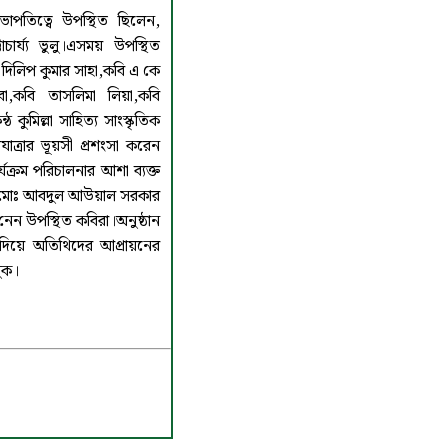
পতিত্বে উপস্থিত ছিলেন,
ার্য্য ভুলু।এসময় উপস্থিত
দিলিপ কুমার সাহা,কবি এ কে
বা,কবি তাসলিমা লিয়া,কবি
ঠ কুমিল্লা সাহিত্য সাংস্কৃতিক
্রযাত্রার ভূয়সী প্রশংসা করেন
ক্রম পরিচালনার আশা ব্যক্ত
তি মোঃ আবদুল আউয়াল সরকার
নেন উপস্থিত কবিরা।অনুষ্ঠান
িয়ে অতিথিদের আপ্রায়নের
ুক।