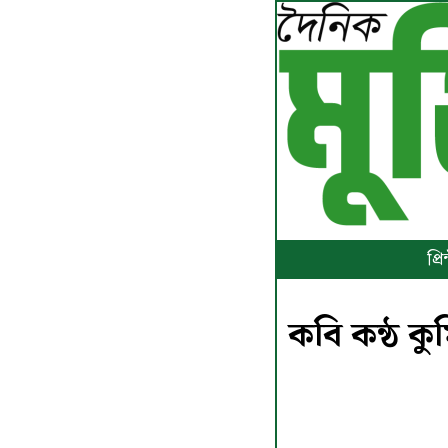
প্
কবি কন্ঠ ক