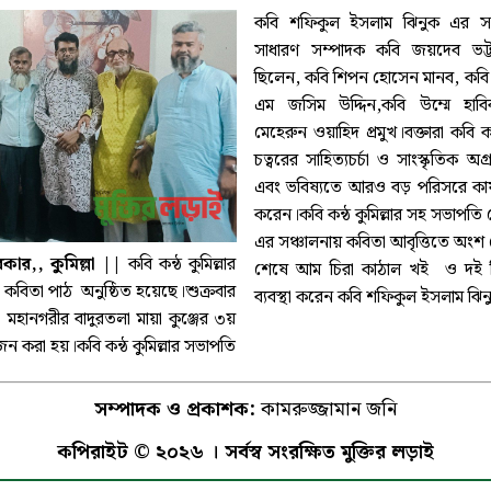
কবি শফিকুল ইসলাম ঝিনুক এর সভা
সাধারণ সম্পাদক কবি জয়দেব ভট্টাচ
ছিলেন, কবি শিপন হোসেন মানব, কবি 
এম জসিম উদ্দিন,কবি উম্মে হাবি
মেহেরুন ওয়াহিদ প্রমুখ।বক্তারা কবি কন্
চত্বরের সাহিত্যচর্চা ও সাংস্কৃতিক অগ
এবং ভবিষ্যতে আরও বড় পরিসরে কার্য
করেন।কবি কন্ঠ কুমিল্লার সহ সভাপ
এর সঞ্চালনায় কবিতা আবৃত্তিতে অংশ 
মোঃ আবদুল আউয়াল সরকার,, কুমিল্লা ||
কবি কন্ঠ কুমিল্লার
শেষে আম চিরা কাঠাল খই ও দই দ
িতা পাঠ অনুষ্ঠিত হয়েছে।শুক্রবার
ব্যবস্থা করেন কবি শফিকুল ইসলাম ঝিন
া মহানগরীর বাদুরতলা মায়া কুঞ্জের ৩য়
 করা হয়।কবি কন্ঠ কুমিল্লার সভাপতি
সম্পাদক ও প্রকাশক:
কামরুজ্জামান জনি
কপিরাইট © ২০২৬ । সর্বস্ব সংরক্ষিত মুক্তির লড়াই