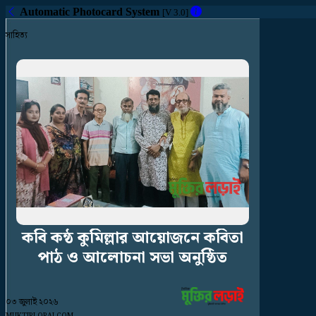
Automatic Photocard System
[V 3.0]
সাহিত্য
কবি
কন্ঠ
কুমিল্লার
আয়োজনে
কবিতা
পাঠ
ও
আলোচনা
সভা
অনুষ্ঠিত
০৩ জুলাই ২০২৬
MUKTIRLORAI.COM