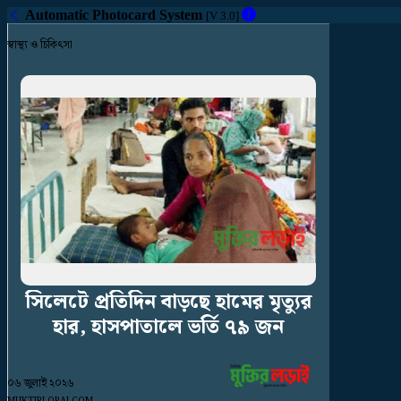
Automatic Photocard System
[V 3.0]
স্বাস্থ্য ও চিকিৎসা
সিলেটে
প্রতিদিন
বাড়ছে
হামের
মৃত্যুর
হার,
হাসপাতালে
ভর্তি
৭৯
জন
০৬ জুলাই ২০২৬
MUKTIRLORAI.COM