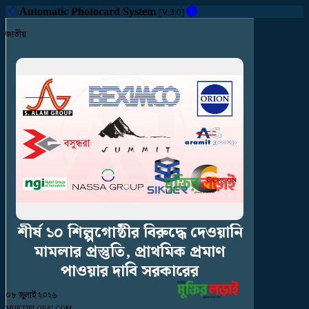
Automatic Photocard System
[V 3.0]
জাতীয়
শীর্ষ
১০
শিল্পগোষ্ঠীর
বিরুদ্ধে
দেওয়ানি
মামলার
প্রস্তুতি,
প্রাথমিক
প্রমাণ
পাওয়ার
দাবি
সরকারের
০৮ জুলাই ২০২৬
MUKTIRLORAI.COM