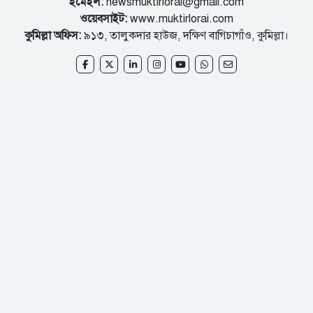
ইমেইল:
newsmuktirlorai@gmail.com
ওয়েবসাইট:
www.muktirlorai.com
কুমিল্লা অফিস:
৯১৩, তালুকদার হাউজ, দক্ষিণ বাগিচাগাঁও, কুমিল্লা।