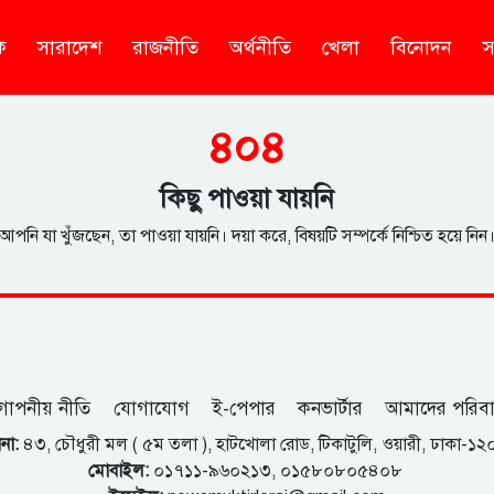
ক
সারাদেশ
রাজনীতি
অর্থনীতি
খেলা
বিনোদন
স
৪০৪
কিছু পাওয়া যায়নি
আপনি যা খুঁজছেন, তা পাওয়া যায়নি। দয়া করে, বিষয়টি সম্পর্কে নিশ্চিত হয়ে নিন
োপনীয় নীতি
যোগাযোগ
ই-পেপার
কনভার্টার
আমাদের পরিব
না:
৪৩, চৌধুরী মল ( ৫ম তলা ), হাটখোলা রোড, টিকাটুলি, ওয়ারী, ঢাকা-১
মোবাইল:
০১৭১১-৯৬০২১৩, ০১৫৮০৮০৫৪০৮