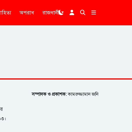
াহিত্য
অপরাধ
রাজধানী
।
সম্পাদক ও প্রকাশক:
কামরুজ্জামান জনি
ার
২০৩।