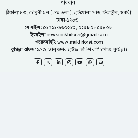
পরিবার
ঠিকানা:
৪৩, চৌধুরী মল ( ৫ম তলা ), হাটখোলা রোড, টিকাটুলি, ওয়ারী,
ঢাকা-১২০৩।
মোবাইল:
০১৭১১-৯৬০২১৩, ০১৫৮০৮০৫৪০৮
ইমেইল:
newsmuktirlorai@gmail.com
ওয়েবসাইট:
www.muktirlorai.com
কুমিল্লা অফিস:
৯১৩, তালুকদার হাউজ, দক্ষিণ বাগিচাগাঁও, কুমিল্লা।