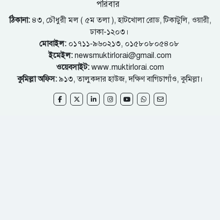
পরিবার
ঠিকানা:
৪৩, চৌধুরী মল ( ৫ম তলা ), হাটখোলা রোড, টিকাটুলি, ওয়ারী,
ঢাকা-১২০৩।
মোবাইল:
০১৭১১-৯৬০২১৩, ০১৫৮০৮০৫৪০৮
ইমেইল:
newsmuktirlorai@gmail.com
ওয়েবসাইট:
www.muktirlorai.com
কুমিল্লা অফিস:
৯১৩, তালুকদার হাউজ, দক্ষিণ বাগিচাগাঁও, কুমিল্লা।