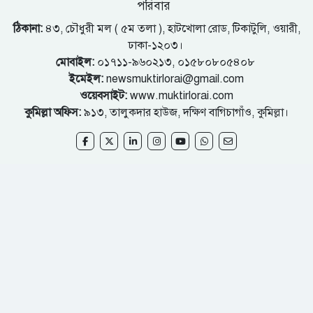
পরিবার
ঠিকানা:
৪৩, চৌধুরী মল ( ৫ম তলা ), হাটখোলা রোড, টিকাটুলি, ওয়ারী,
ঢাকা-১২০৩।
মোবাইল:
০১৭১১-৯৬০২১৩, ০১৫৮০৮০৫৪০৮
ইমেইল:
newsmuktirlorai@gmail.com
ওয়েবসাইট:
www.muktirlorai.com
কুমিল্লা অফিস:
৯১৩, তালুকদার হাউজ, দক্ষিণ বাগিচাগাঁও, কুমিল্লা।