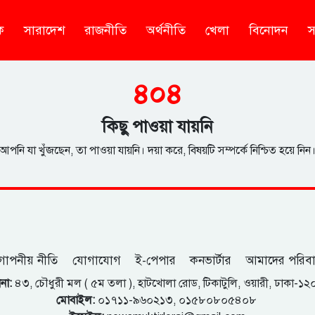
ক
সারাদেশ
রাজনীতি
অর্থনীতি
খেলা
বিনোদন
স
৪০৪
কিছু পাওয়া যায়নি
আপনি যা খুঁজছেন, তা পাওয়া যায়নি। দয়া করে, বিষয়টি সম্পর্কে নিশ্চিত হয়ে নিন
োপনীয় নীতি
যোগাযোগ
ই-পেপার
কনভার্টার
আমাদের পরিব
না:
৪৩, চৌধুরী মল ( ৫ম তলা ), হাটখোলা রোড, টিকাটুলি, ওয়ারী, ঢাকা-১
মোবাইল:
০১৭১১-৯৬০২১৩, ০১৫৮০৮০৫৪০৮