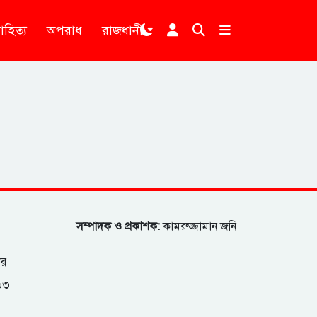
াহিত্য
অপরাধ
রাজধানী
।
সম্পাদক ও প্রকাশক:
কামরুজ্জামান জনি
ার
২০৩।