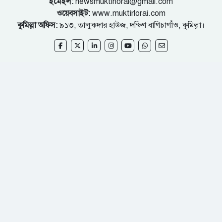
ইমেইল:
newsmuktirlorai@gmail.com
ওয়েবসাইট:
www.muktirlorai.com
কুমিল্লা অফিস:
৯১৩, তালুকদার হাউজ, দক্ষিণ বাগিচাগাঁও, কুমিল্লা।