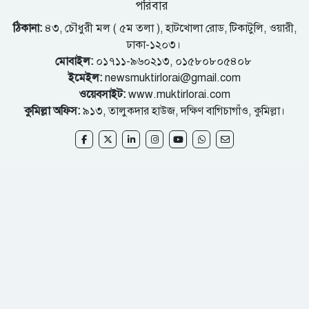
পরিবার
ঠিকানা:
৪৩, চৌধুরী মল ( ৫ম তলা ), হাটখোলা রোড, টিকাটুলি, ওয়ারী,
ঢাকা-১২০৩।
মোবাইল:
০১৭১১-৯৬০২১৩, ০১৫৮০৮০৫৪০৮
ইমেইল:
newsmuktirlorai@gmail.com
ওয়েবসাইট:
www.muktirlorai.com
কুমিল্লা অফিস:
৯১৩, তালুকদার হাউজ, দক্ষিণ বাগিচাগাঁও, কুমিল্লা।