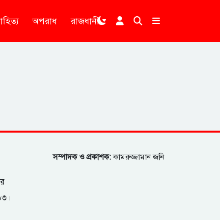
াহিত্য
অপরাধ
রাজধানী
।
সম্পাদক ও প্রকাশক:
কামরুজ্জামান জনি
ার
২০৩।