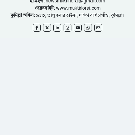
ইমেইল:
newsmuktirlorai@gmail.com
ওয়েবসাইট:
www.muktirlorai.com
কুমিল্লা অফিস:
৯১৩, তালুকদার হাউজ, দক্ষিণ বাগিচাগাঁও, কুমিল্লা।