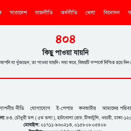
ক
সারাদেশ
রাজনীতি
অর্থনীতি
খেলা
বিনোদন
স
৪০৪
কিছু পাওয়া যায়নি
আপনি যা খুঁজছেন, তা পাওয়া যায়নি। দয়া করে, বিষয়টি সম্পর্কে নিশ্চিত হয়ে নিন
োপনীয় নীতি
যোগাযোগ
ই-পেপার
কনভার্টার
আমাদের পরিব
না:
৪৩, চৌধুরী মল ( ৫ম তলা ), হাটখোলা রোড, টিকাটুলি, ওয়ারী, ঢাকা-১
মোবাইল:
০১৭১১-৯৬০২১৩, ০১৫৮০৮০৫৪০৮